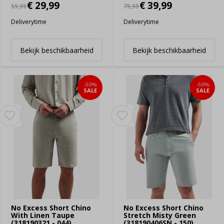
€ 29,99
€ 39,99
59,99
79,99
Deliverytime
Deliverytime
Bekijk beschikbaarheid
Bekijk beschikbaarheid
-50%
-50%
SALE
SALE
No Excess Short Chino
No Excess Short Chino
With Linen Taupe
Stretch Misty Green
(318190321 - 044)
(318190406SN - 150)