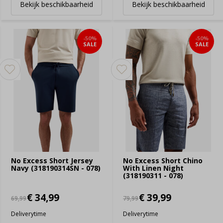
Bekijk beschikbaarheid
Bekijk beschikbaarheid
-50%
-50%
SALE
SALE
No Excess Short Jersey
No Excess Short Chino
Navy (318190314SN - 078)
With Linen Night
(318190311 - 078)
€ 34,99
€ 39,99
69,99
79,99
Deliverytime
Deliverytime