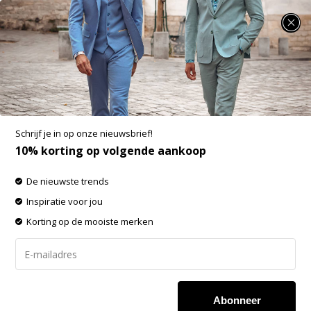
SUMMER SALE: 25% t/m 50% korting op heel veel zomerse items!
Korte Broeken
-60% op de gehele OUTLET!
Schrijf je in op onze nieuwsbrief!
Filters
Sorteren op:
10% korting op volgende aankoop
De nieuwste trends
-50%
-50%
Inspiratie voor jou
SALE
SALE
Korting op de mooiste merken
Abonneer