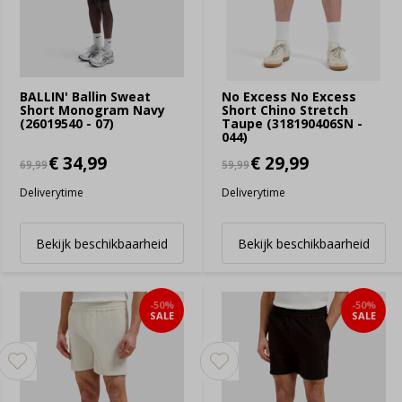
BALLIN' Ballin Sweat
No Excess No Excess
Short Monogram Navy
Short Chino Stretch
(26019540 - 07)
Taupe (318190406SN -
044)
€ 34,99
€ 29,99
69,99
59,99
Deliverytime
Deliverytime
Bekijk beschikbaarheid
Bekijk beschikbaarheid
-50%
-50%
SALE
SALE