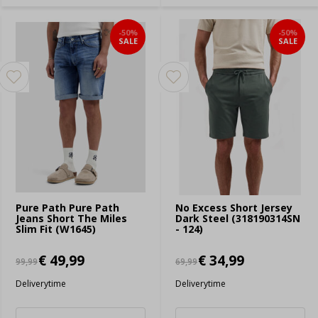
-50%
-50%
SALE
SALE
Pure Path Pure Path
No Excess Short Jersey
Jeans Short The Miles
Dark Steel (318190314SN
Slim Fit (W1645)
- 124)
€ 49,99
€ 34,99
99,99
69,99
Deliverytime
Deliverytime