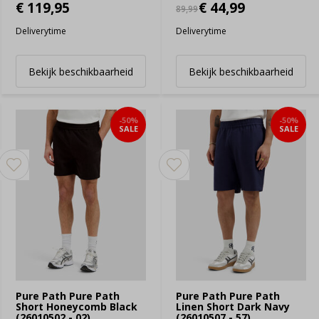
€ 119,95
€ 44,99
89,99
Deliverytime
Deliverytime
Bekijk beschikbaarheid
Bekijk beschikbaarheid
-50%
-50%
SALE
SALE
Pure Path Pure Path
Pure Path Pure Path
Short Honeycomb Black
Linen Short Dark Navy
(26010502 - 02)
(26010507 - 57)