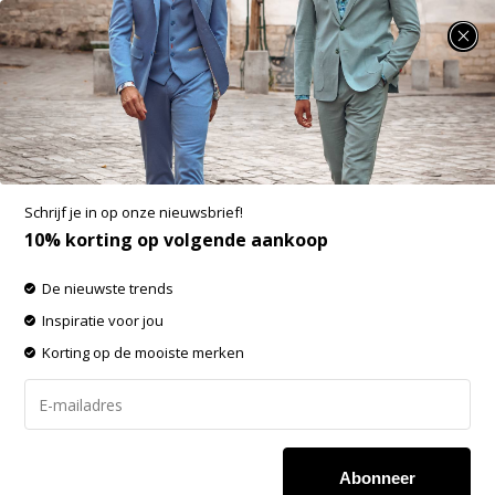
SUMMER SALE: 25% t/m 50% korting op heel veel zomerse items!
Nieuwe Collectie Korte Broeken
-60% op de gehele OUTLET!
Schrijf je in op onze nieuwsbrief!
Filters
Sorteren op:
10% korting op volgende aankoop
De nieuwste trends
Inspiratie voor jou
Korting op de mooiste merken
Abonneer