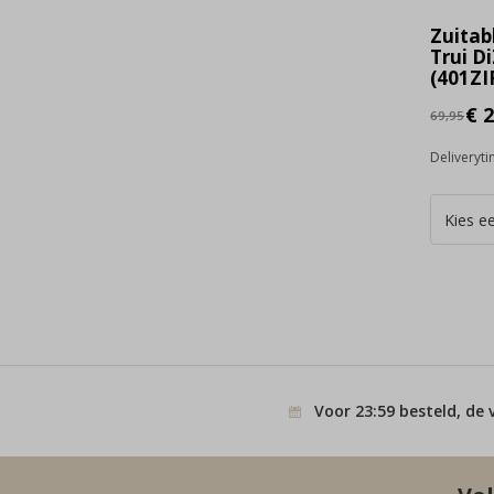
Zuitab
Trui D
(401ZIP
€ 2
69,95
Deliveryt
Voor 23:59 besteld, de 