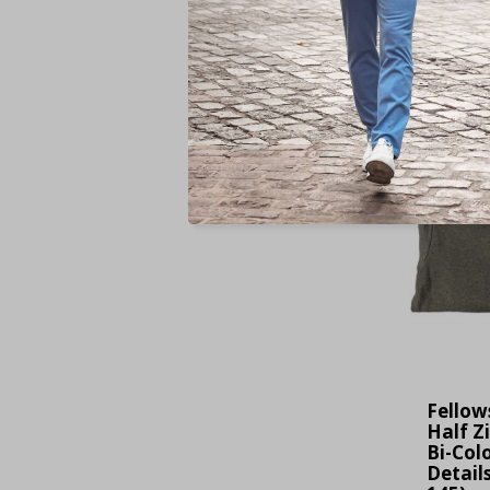
Voor
Fellow
Half Z
Bi-Col
Details