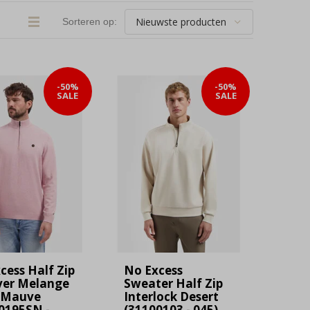
Sorteren op:
-50%
-50%
SALE
SALE
cess Half Zip
No Excess
ver Melange
Sweater Half Zip
 Mauve
Interlock Desert
0195SN -
(31100103 - 045)