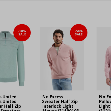
-50%
-50%
SALE
SALE
s United
No Excess
No Ex
s United
Sweater Half Zip
Pullo
er Half Zip
Interlock Light
Light
 Structure
Mauve (31100103 -
(3121