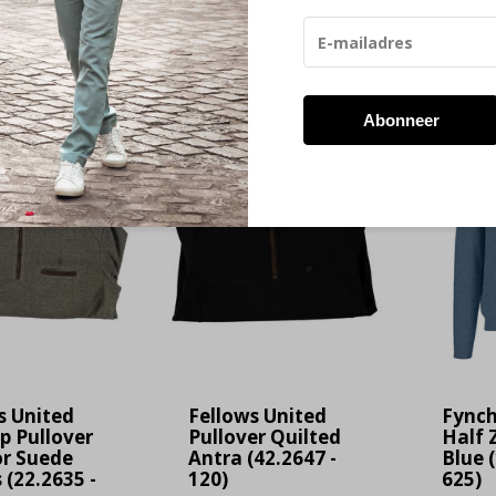
 23:59 besteld, de volgende werkdag in huis!
Retourneren bin
Abonneer
-60%
-60%
SALE
SALE
s United
Fellows United
Fynch
ip Pullover
Pullover Quilted
Half 
or Suede
Antra (42.2647 -
Blue (
 (22.2635 -
120)
625)