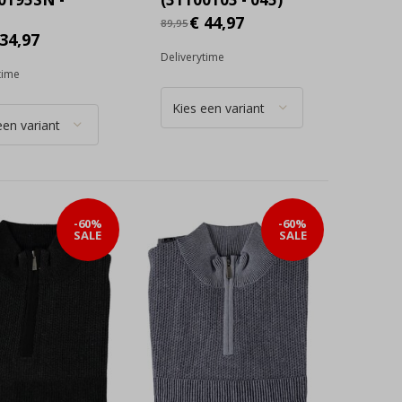
€ 44,97
89,95
34,97
Deliverytime
time
-60%
-60%
SALE
SALE