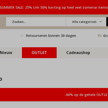
SUMMER SALE: 25% t/m 50% korting op heel veel zomerse items
Alle categorieën
Retourneren binnen 30 dagen
Gr
Nieuw
OUTLET
Cadeaushop
p
-60% op de gehele OUTLE