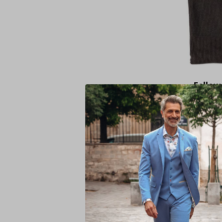
Fellow
Half Z
Half Z
Tuck K
Brown 
-141)
€ 3
99,95
Deliveryt