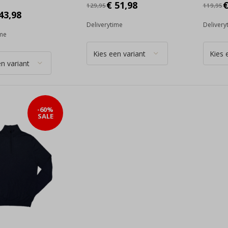
€ 51,98
€
129,95
119,95
43,98
Deliverytime
Delivery
ime
-60%
SALE