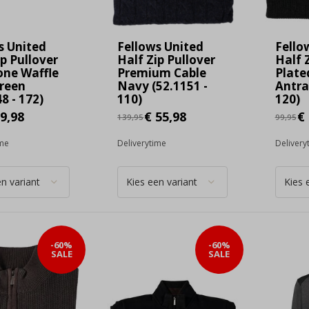
s United
Fellows United
Fello
ip Pullover
Half Zip Pullover
Half 
ne Waffle
Premium Cable
Plate
reen
Navy (52.1151 -
Antra
8 - 172)
110)
120)
9,98
€ 55,98
€ 
139,95
99,95
ime
Deliverytime
Delivery
-60%
-60%
SALE
SALE