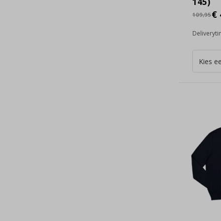
145)
€ 
109,95
Deliveryt