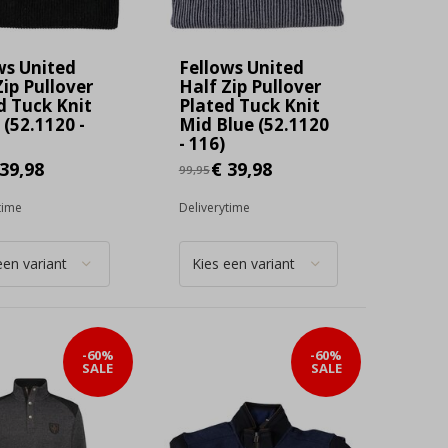
ws United
Fellows United
Zip Pullover
Half Zip Pullover
d Tuck Knit
Plated Tuck Knit
 (52.1120 -
Mid Blue (52.1120
- 116)
39,98
€ 39,98
99,95
time
Deliverytime
-60%
-60%
SALE
SALE