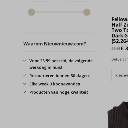
Fellow
Half Z
Two To
Dark G
(52.264
Waarom Nieuwnieuw.com?
€ 3
99,95
Deliveryt
Voor 23:59 besteld, de volgende
werkdag in huis!
Retourneren binnen 30 dagen.
Elke week 3 koopavonden
Producten van hoge kwaliteit