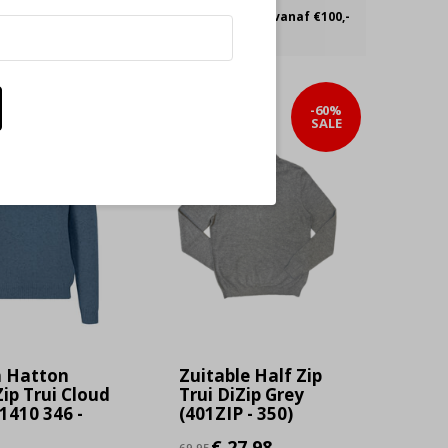
nen 30 dagen
Gratis verzending vanaf €100,-
-60%
-60%
SALE
SALE
 Hatton
Zuitable Half Zip
Zip Trui Cloud
Trui DiZip Grey
1410 346 -
(401ZIP - 350)
€ 27,98
69,95