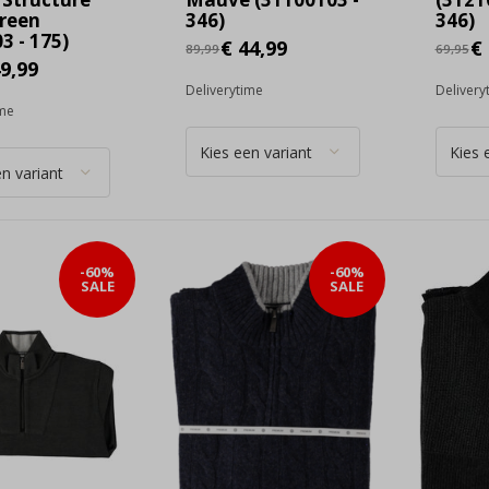
reen
346)
346)
3 - 175)
€ 44,99
€ 
89,99
69,95
9,99
Deliverytime
Delivery
ime
-60%
-60%
SALE
SALE