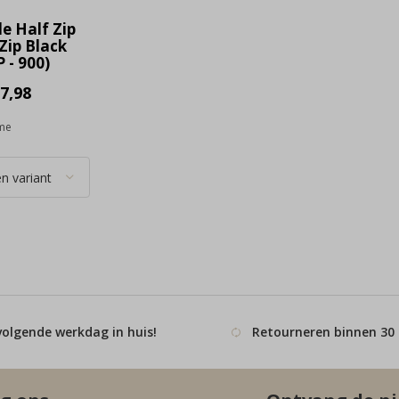
le Half Zip
iZip Black
 - 900)
7,98
ime
volgende werkdag in huis!
Retourneren binnen 30