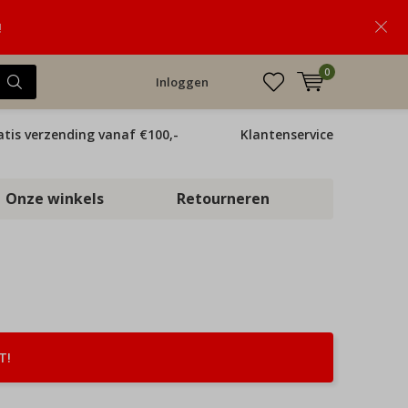
!
0
Inloggen
atis verzending vanaf €100,-
Klantenservice
Onze winkels
Retourneren
T!