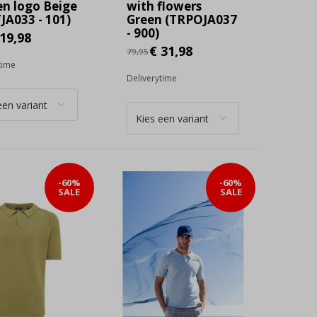
en logo Beige
with flowers
JA033 - 101)
Green (TRPOJA037
- 900)
19,98
€ 31,98
79,95
time
Deliverytime
-60%
-60%
SALE
SALE