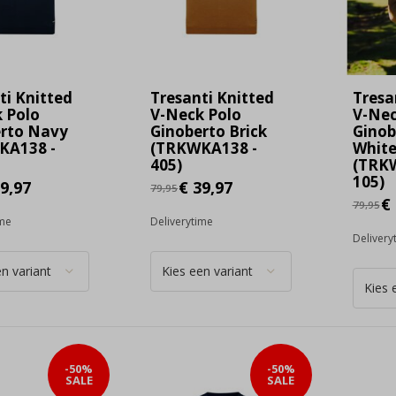
ti Knitted
Tresanti Knitted
Tresa
 Polo
V-Neck Polo
V-Nec
rto Navy
Ginoberto Brick
Ginob
KA138 -
(TRKWKA138 -
Whit
405)
(TRK
105)
9,97
€ 39,97
79,95
€ 
79,95
ime
Deliverytime
Delivery
-50%
-50%
SALE
SALE