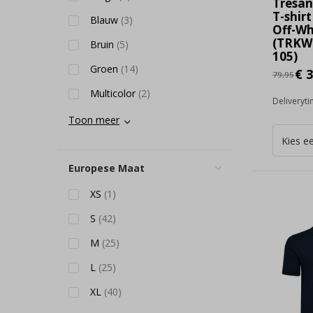
Tresan
T-shirt
Blauw
(3)
Off-Wh
(TRKW
Bruin
(5)
105)
Groen
(14)
€ 3
79,95
Multicolor
(2)
Deliveryt
Toon meer
Europese Maat
XS
(1)
S
(42)
M
(25)
L
(25)
XL
(40)