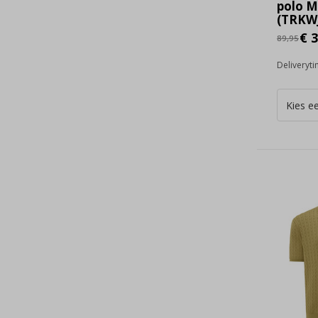
polo M
(TRKWJ
€ 3
89,95
Deliveryt