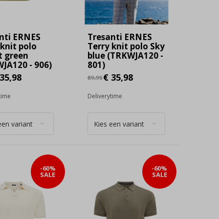
nti ERNES
Tresanti ERNES
 knit polo
Terry knit polo Sky
t green
blue (TRKWJA120 -
JA120 - 906)
801)
35,98
€ 35,98
89,95
time
Deliverytime
-60%
-60%
SALE
SALE