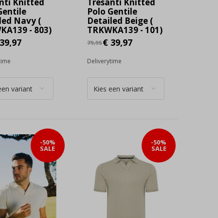
nti Knitted
Tresanti Knitted
Gentile
Polo Gentile
led Navy (
Detailed Beige (
A139 - 803)
TRKWKA139 - 101)
39,97
€ 39,97
79,95
time
Deliverytime
-50%
-50%
SALE
SALE