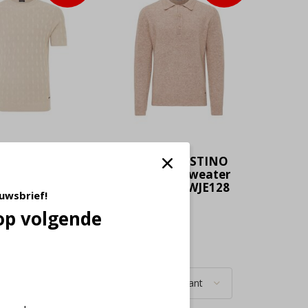
nti Knitted
Tresanti FUSTINO
rt Gianaldo
| Big polo sweater
hite
Beige (TRKWJE128
euwsbrief!
WKA134 -
- 101)
op volgende
€ 39,98
99,95
39,97
Deliverytime
time