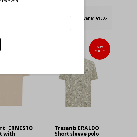
e merken
nen 30 dagen
Gratis verzending vanaf €100,-
-60%
-60%
SALE
SALE
nti ERNESTO
Tresanti ERALDO
t with
Short sleeve polo