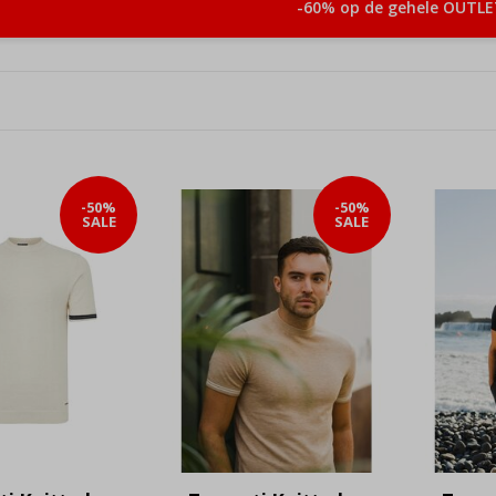
-60% op de gehele OUTLE
-50%
-50%
SALE
SALE