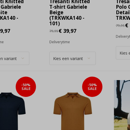
ti Knitted
Tresanti Knitted
Tresa
 Gabriele
T-shirt Gabriele
Polo 
ite
Beige
Detai
KA140 -
(TRKWKA140 -
TRKWK
101)
€ 
79,95
9,97
€ 39,97
79,95
Delivery
ime
Deliverytime
-50%
-50%
SALE
SALE