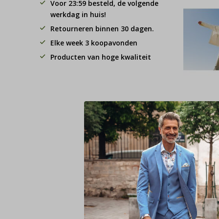
Voor 23:59 besteld, de volgende
werkdag in huis!
Retourneren binnen 30 dagen.
Elke week 3 koopavonden
Producten van hoge kwaliteit
Tresan
T-Shir
Light 
(TRKW
901)
€ 3
79,95
Deliveryt