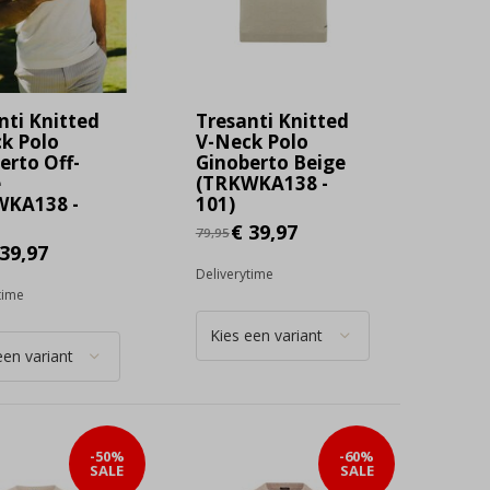
nti Knitted
Tresanti Knitted
k Polo
V-Neck Polo
erto Off-
Ginoberto Beige
e
(TRKWKA138 -
WKA138 -
101)
€ 39,97
79,95
39,97
Deliverytime
time
-50%
-60%
SALE
SALE