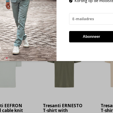
Korting op de mooist
 23:59 besteld, de volgende werkdag in huis!
Retourneren bin
Abonneer
-60%
-60%
SALE
SALE
nti EEFRON
Tresanti ERNESTO
Tresa
 cable knit
T-shirt with
T-shir