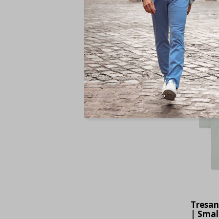
Voor
Tresa
| Small