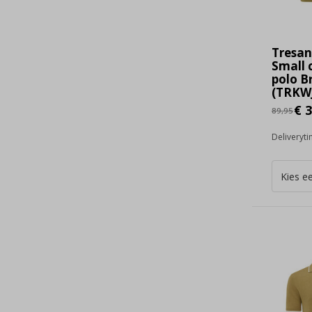
Tresa
Small 
polo B
(TRKWJ
€ 3
89,95
Deliveryt