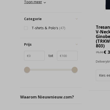
Toon meer
Categorie
Tresan
T-shirts & Polo's
(47)
V-Neck
Ginobe
(TRKW
Prijs
803)
€ 3
79,95
tot
Deliveryt
Waarom Nieuwnieuw.com?