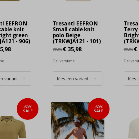
nti EEFRON
Tresanti EEFRON
Tresa
cable knit
Small cable knit
Terry
right green
polo Beige
Brigh
A121 - 906)
(TRKWJA121 - 101)
(TRKW
5,98
€ 35,98
€ 
89,95
89,95
ime
Deliverytime
Delivery
-60%
-60%
SALE
SALE