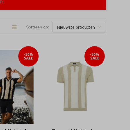
T!
Sorteren op:
-50%
-50%
SALE
SALE