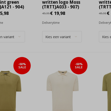
int green
written logo Moss
writt
A121 - 904)
(TRTTJA033 - 907)
(TRTT
5,98
€ 19,98
€ 
49,95
49,95
ime
Deliverytime
Delivery
-60%
-60%
SALE
SALE