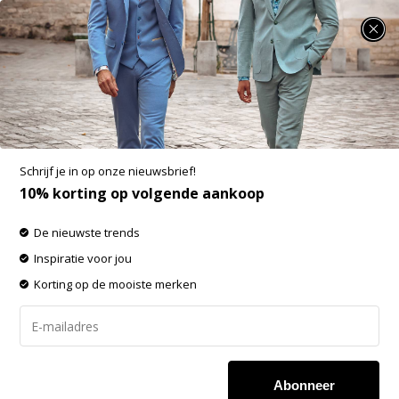
SUMMER SALE: 25% t/m 50% korting op heel veel zomerse items!
Superdry Overhemden
-60% op de gehele OUTLET!
Schrijf je in op onze nieuwsbrief!
Filters
Sorteren op:
10% korting op volgende aankoop
De nieuwste trends
Inspiratie voor jou
Korting op de mooiste merken
Abonneer