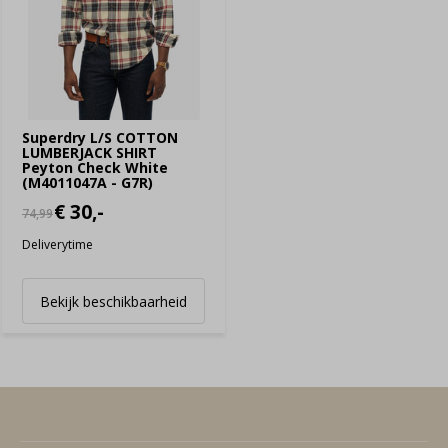
Superdry L/S COTTON
LUMBERJACK SHIRT
Peyton Check White
(M4011047A - G7R)
€ 30,-
74,99
Deliverytime
Bekijk beschikbaarheid