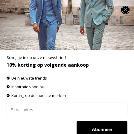
SUMMER SALE: 25% t/m 50% korting op heel veel zomerse items!
Pure Path Pure Path Linen Short Sand
(26010507 - 46)
Aan verlanglijst toevoegen
-50%
Schrijf je in op onze nieuwsbrief!
SALE
10% korting op volgende aankoop
De nieuwste trends
Inspiratie voor jou
Korting op de mooiste merken
Abonneer