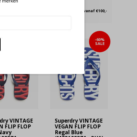
e merken
nen 30 dagen
Gratis verzending vanaf €100,-
-60%
-60%
SALE
SALE
dry VINTAGE
Superdry VINTAGE
N FLIP FLOP
VEGAN FLIP FLOP
Navy
Regal Blue