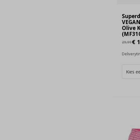
Super
VEGAN
Olive 
(MF310
€ 1
29,99
Deliveryt