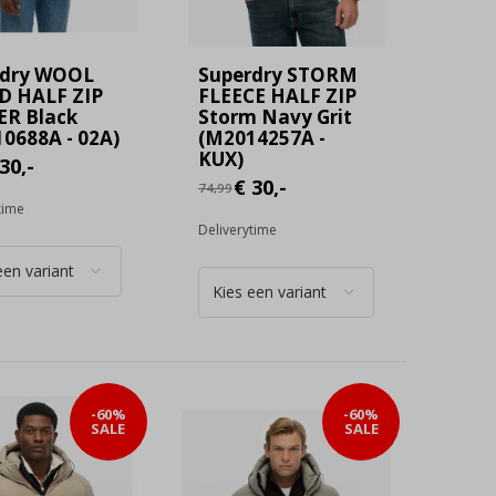
rdry WOOL
Superdry STORM
D HALF ZIP
FLEECE HALF ZIP
ER Black
Storm Navy Grit
0688A - 02A)
(M2014257A -
KUX)
30,-
€ 30,-
74,99
time
Deliverytime
-60%
-60%
SALE
SALE