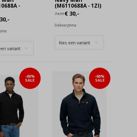
0688A -
(M6110688A - 1ZI)
€ 30,-
74,99
30,-
Deliverytime
time
-60%
-60%
SALE
SALE