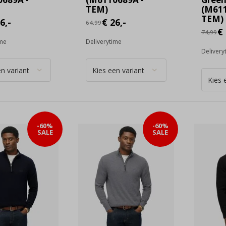
TEM)
(M611
TEM)
6,-
€ 26,-
64,99
€ 
74,99
ime
Deliverytime
Delivery
-60%
-60%
SALE
SALE