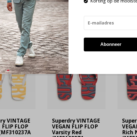
Korting op de mooist
 23:59 besteld, de volgende werkdag in huis!
Retourneren bin
-60%
-60%
SALE
SALE
Abonneer
dry VINTAGE
Superdry VINTAGE
Super
 FLIP FLOP
VEGAN FLIP FLOP
VEGA
 (MF310237A
Varsity Red
Rich 