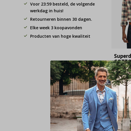
Voor 23:59 besteld, de volgende
werkdag in huis!
Retourneren binnen 30 dagen.
Elke week 3 koopavonden
Producten van hoge kwaliteit
Superd
COTT
LUMBE
SHIRT
Check 
(M4011
€ 3
74,99
Deliveryt