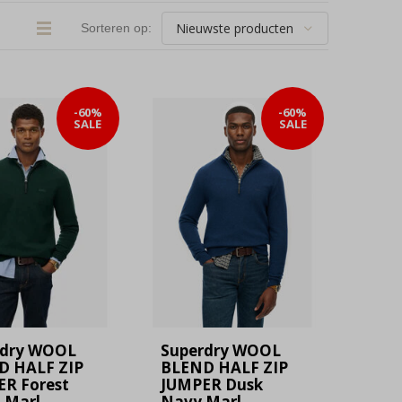
Sorteren op:
-60%
-60%
SALE
SALE
rdry WOOL
Superdry WOOL
D HALF ZIP
BLEND HALF ZIP
R Forest
JUMPER Dusk
 Marl
Navy Marl