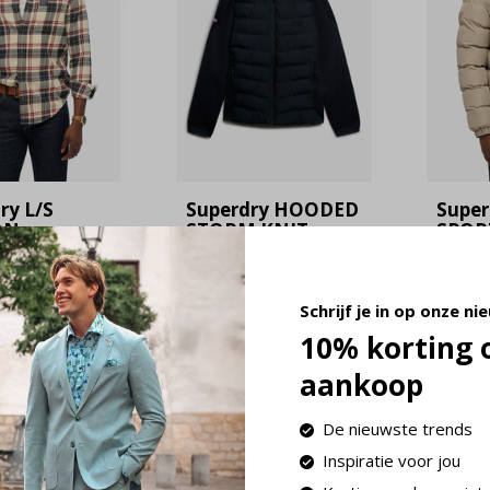
ry L/S
Superdry HOODED
Supe
ON
STORM KNIT
SPOR
RJACK
HYBRID JKT
JACKE
 Peyton
Eclipse Navy
Twig 
White
(M5012293A - 98T)
(M501
Schrijf je in op onze ni
047A - G7R)
9UN)
€ 52,-
129,99
10% korting 
0,-
€
129,99
Deliverytime
aankoop
ime
Delivery
De nieuwste trends
Inspiratie voor jou