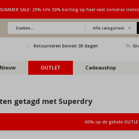
SUMMER SALE: 25% t/m 50% korting op heel veel zomerse items
Alle categorieën
Retourneren binnen 30 dagen
Gr
Nieuw
OUTLET
Cadeaushop
ten getagd met Superdry
-60% op de gehele OUTLE