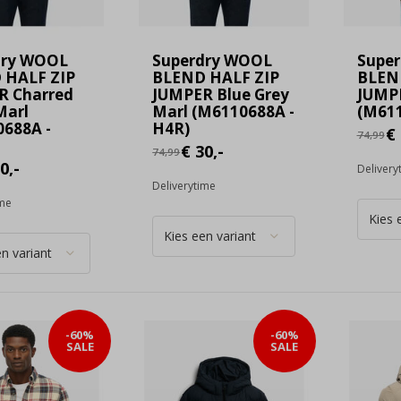
dry WOOL
Superdry WOOL
Supe
 HALF ZIP
BLEND HALF ZIP
BLEN
R Charred
JUMPER Blue Grey
JUMP
Marl
Marl (M6110688A -
(M611
688A -
H4R)
€ 
74,99
€ 30,-
74,99
0,-
Delivery
Deliverytime
ime
-60%
-60%
SALE
SALE