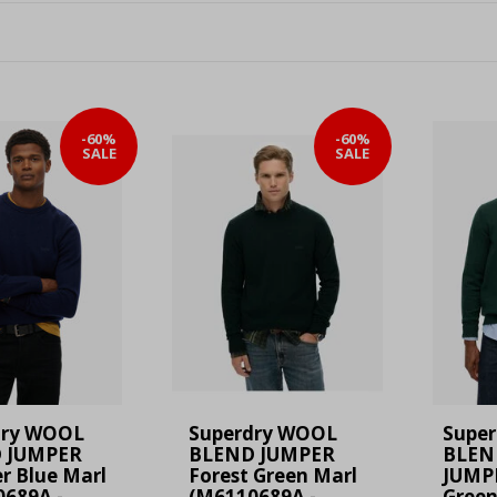
-60%
-60%
SALE
SALE
dry WOOL
Superdry WOOL
Supe
 JUMPER
BLEND JUMPER
BLEN
r Blue Marl
Forest Green Marl
JUMPE
689A -
(M6110689A -
Green