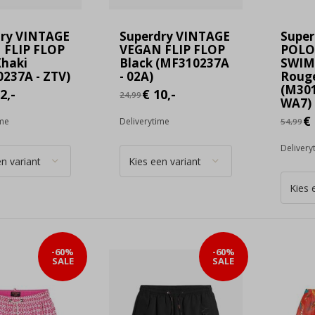
dry VINTAGE
Superdry VINTAGE
Super
 FLIP FLOP
VEGAN FLIP FLOP
POLO
Khaki
Black (MF310237A
SWIM
237A - ZTV)
- 02A)
Roug
(M301
2,-
€ 10,-
24,99
WA7)
€ 
ime
Deliverytime
54,99
Delivery
-60%
-60%
SALE
SALE