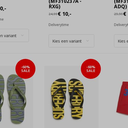
(MF310237A -
(MF31
RXG)
ADQ)
0,-
€ 10,-
€ 
24,99
29,99
ime
Deliverytime
Delivery
-60%
-60%
SALE
SALE