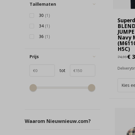
Taillematen
30
(1)
Super
BLEND
34
(1)
JUMPE
36
(1)
Navy 
(M6110
H5C)
€ 3
Prijs
74,99
Deliveryt
tot
Waarom Nieuwnieuw.com?