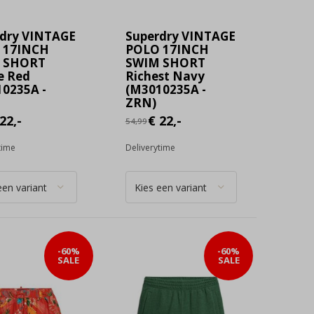
dry VINTAGE
Superdry VINTAGE
 17INCH
POLO 17INCH
 SHORT
SWIM SHORT
e Red
Richest Navy
0235A -
(M3010235A -
ZRN)
22,-
€ 22,-
54,99
time
Deliverytime
-60%
-60%
SALE
SALE