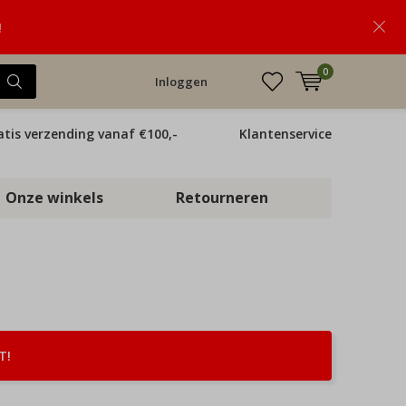
!
0
Inloggen
atis verzending vanaf €100,-
Klantenservice
Onze winkels
Retourneren
T!