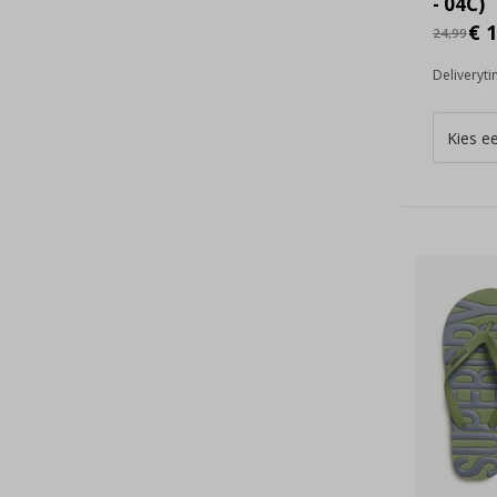
- 04C)
€ 1
24,99
Deliveryt