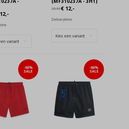
0237A -
(MF310237A - 3H1)
€ 12,-
29,99
12,-
Deliverytime
time
-60%
-60%
SALE
SALE