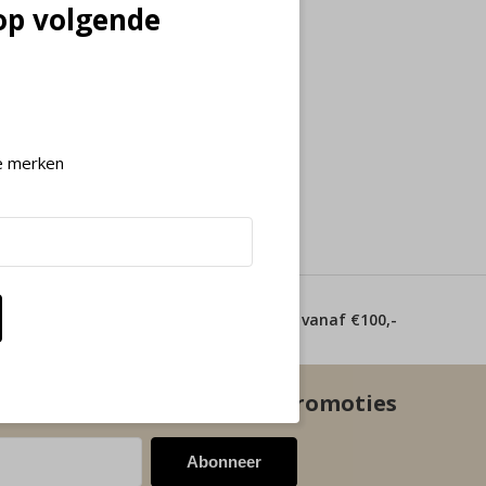
op volgende
e merken
 dagen
Gratis verzending vanaf €100,-
euwste aanbiedingen en promoties
Abonneer