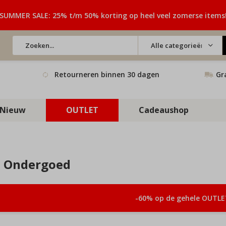
SUMMER SALE: 25% t/m 50% korting op heel veel zomerse items
Alle categorieën
Retourneren binnen 30 dagen
Gr
Nieuw
OUTLET
Cadeaushop
 Ondergoed
-60% op de gehele OUTLE