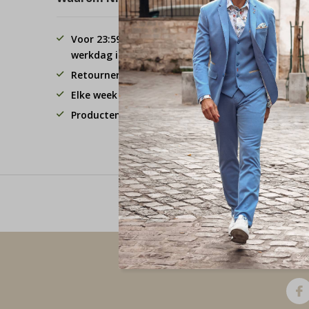
Voor 23:59 besteld, de volgende
werkdag in huis!
Retourneren binnen 30 dagen.
Elke week 3 koopavonden
Producten van hoge kwaliteit
Voor 23:59 besteld, de 
Vol