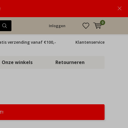
!
0
Inloggen
atis verzending vanaf €100,-
Klantenservice
Onze winkels
Retourneren
T!