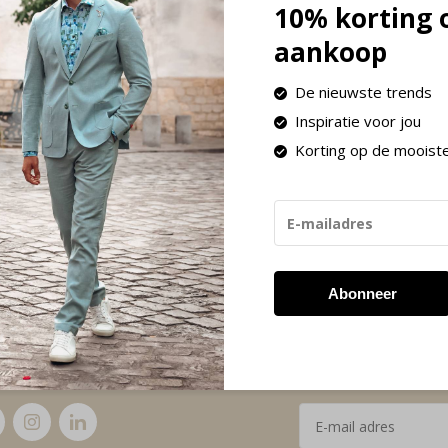
10% korting 
aankoop
De nieuwste trends
Inspiratie voor jou
Korting op de mooist
Abonneer
volgende werkdag in huis!
Retourneren binnen 30
g ons
Ontvang de ni