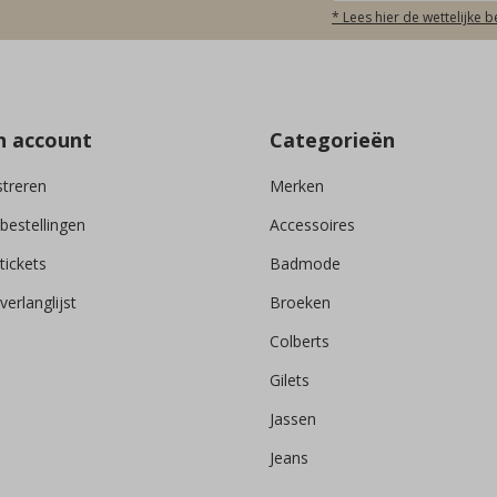
* Lees hier de wettelijke 
n account
Categorieën
streren
Merken
 bestellingen
Accessoires
tickets
Badmode
verlanglijst
Broeken
Colberts
Gilets
Jassen
Jeans