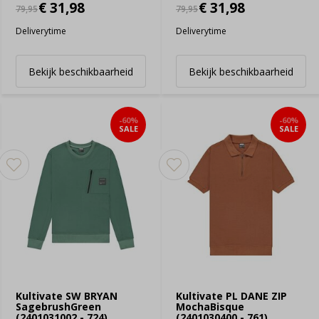
€ 31,98
€ 31,98
79,95
79,95
Deliverytime
Deliverytime
Bekijk beschikbaarheid
Bekijk beschikbaarheid
-60%
-60%
SALE
SALE
Kultivate SW BRYAN
Kultivate PL DANE ZIP
SagebrushGreen
MochaBisque
(2401031002 - 724)
(2401030400 - 761)