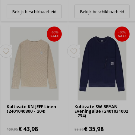
Bekijk beschikbaarheid
Bekijk beschikbaarheid
-60%
-60%
SALE
SALE
Kultivate KN JEFF Linen
Kultivate SW BRYAN
(2401040800 - 204)
EveningBlue (2401031002
- 734)
€ 43,98
€ 35,98
109,95
89,95