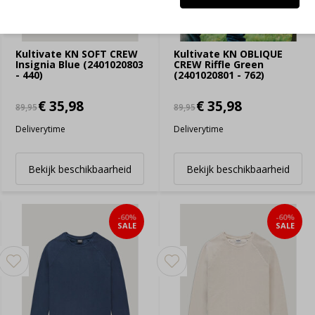
Kultivate KN SOFT CREW
Kultivate KN OBLIQUE
Insignia Blue (2401020803
CREW Riffle Green
- 440)
(2401020801 - 762)
€ 35,98
€ 35,98
89,95
89,95
Deliverytime
Deliverytime
Bekijk beschikbaarheid
Bekijk beschikbaarheid
-60%
-60%
SALE
SALE