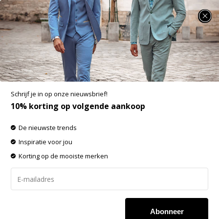
SUMMER SALE: 25% t/m 50% korting op heel veel zomerse items!
Producten getagd met Kultivate
-60% op de gehele OUTLET!
Schrijf je in op onze nieuwsbrief!
Filters
Sorteren op:
10% korting op volgende aankoop
De nieuwste trends
-60%
-60%
Inspiratie voor jou
SALE
SALE
Korting op de mooiste merken
Abonneer