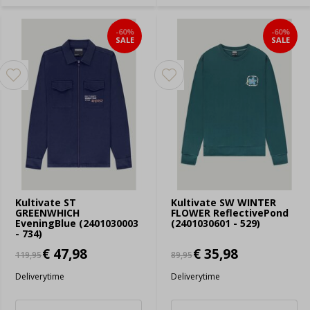
-60%
-60%
SALE
SALE
Kultivate ST
Kultivate SW WINTER
GREENWHICH
FLOWER ReflectivePond
EveningBlue (2401030003
(2401030601 - 529)
- 734)
€ 47,98
€ 35,98
119,95
89,95
Deliverytime
Deliverytime