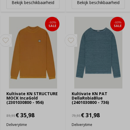
Bekijk beschikbaarheid
Bekijk beschikbaarheid
-60%
-60%
SALE
SALE
Kultivate KN STRUCTURE
Kultivate KN PAT
MOCK IncaGold
DellaRobiaBlue
(2301030800 - 956)
(2401030800 - 736)
€ 35,98
€ 31,98
89,95
79,95
Deliverytime
Deliverytime