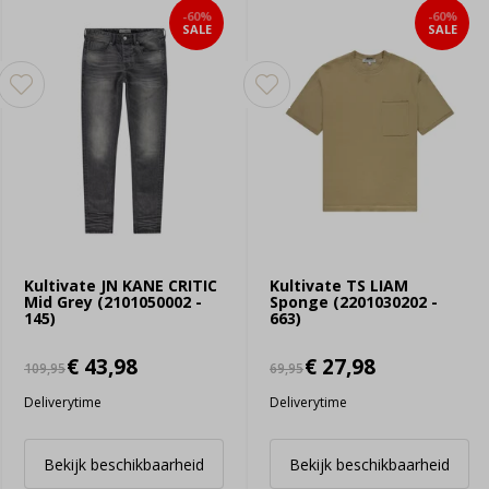
-60%
-60%
SALE
SALE
Kultivate JN KANE CRITIC
Kultivate TS LIAM
Mid Grey (2101050002 -
Sponge (2201030202 -
145)
663)
€ 43,98
€ 27,98
109,95
69,95
Deliverytime
Deliverytime
Bekijk beschikbaarheid
Bekijk beschikbaarheid