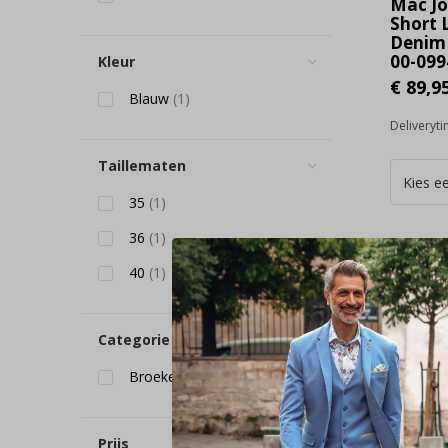
Mac Jo
Short 
Denim 
00-099
Kleur
€ 89,9
Blauw
(1)
Deliveryt
Taillematen
35
(1)
36
(1)
40
(1)
Categorie
Broeken & Jeans
(1)
Prijs