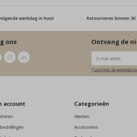
volgende werkdag in huis!
Retourneren binnen 30
g ons
Ontvang de ni
* Lees hier de wettelijke 
n account
Categorieën
streren
Merken
 bestellingen
Accessoires