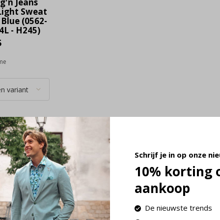
g'n Jeans
Light Sweat
Blue (0562-
4L - H245)
5
ime
Schrijf je in op onze ni
10% korting 
aankoop
De nieuwste trends