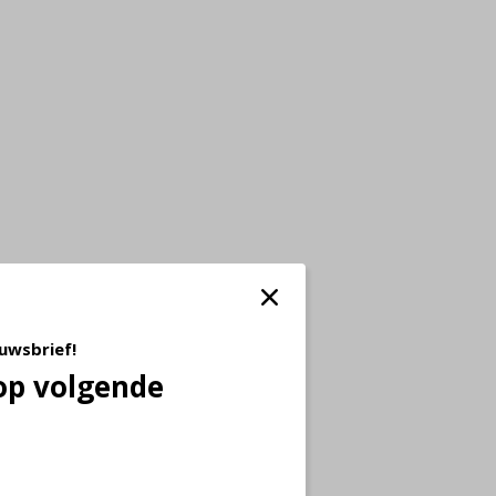
euwsbrief!
op volgende