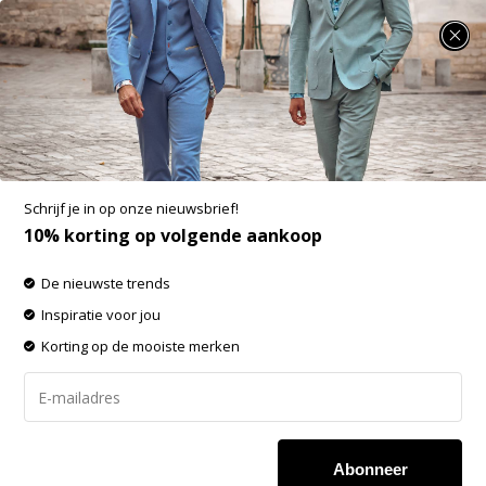
SUMMER SALE: 25% t/m 50% korting op heel veel zomerse items!
Gabbiano Broeken & Jeans
-60% op de gehele OUTLET!
Schrijf je in op onze nieuwsbrief!
Filters
Sorteren op:
10% korting op volgende aankoop
De nieuwste trends
-50%
-50%
Inspiratie voor jou
SALE
SALE
Korting op de mooiste merken
Abonneer