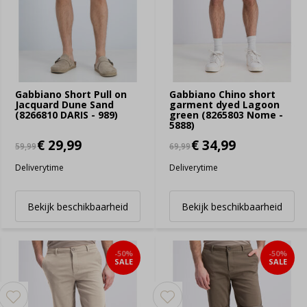
Gabbiano Short Pull on
Gabbiano Chino short
Jacquard Dune Sand
garment dyed Lagoon
(8266810 DARIS - 989)
green (8265803 Nome -
5888)
€ 29,99
€ 34,99
59,99
69,99
Deliverytime
Deliverytime
Bekijk beschikbaarheid
Bekijk beschikbaarheid
-50%
-50%
SALE
SALE