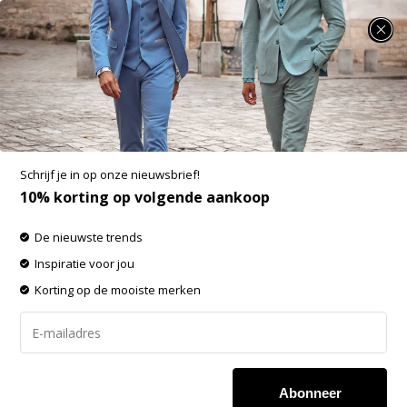
SUMMER SALE: 25% t/m 50% korting op heel veel zomerse items!
Bamboo Basics
-60% op de gehele OUTLET!
Schrijf je in op onze nieuwsbrief!
Filters
Sorteren op:
10% korting op volgende aankoop
De nieuwste trends
-20%
-20%
Inspiratie voor jou
SALE
SALE
Korting op de mooiste merken
Abonneer