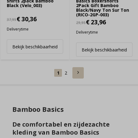
shirts 2pack Bamboo
Basics Boxershorts
Black (Velo_003)
2Pack Gift Bamboo
Black/Navy Ton Sur Ton
(RICO-2GP-003)
€ 30,36
37,95
€ 23,96
29,95
Deliverytime
Deliverytime
Bekijk beschikbaarheid
Bekijk beschikbaarheid
1
2
Bamboo Basics
De comfortabel en zijdezachte
kleding van Bamboo Basics