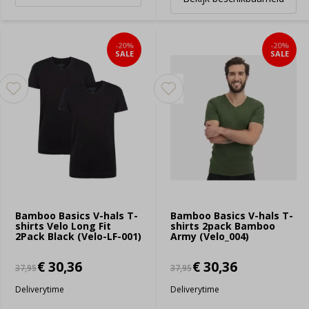
-20%
-20%
SALE
SALE
Bamboo Basics V-hals T-
Bamboo Basics V-hals T-
shirts Velo Long Fit
shirts 2pack Bamboo
2Pack Black (Velo-LF-001)
Army (Velo_004)
€ 30,36
€ 30,36
37,95
37,95
Deliverytime
Deliverytime