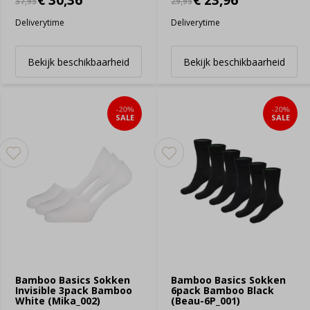
€ 30,36
€ 23,96
37,95
29,95
Deliverytime
Deliverytime
Bekijk beschikbaarheid
Bekijk beschikbaarheid
-20%
-20%
SALE
SALE
Bamboo Basics Sokken
Bamboo Basics Sokken
Invisible 3pack Bamboo
6pack Bamboo Black
White (Mika_002)
(Beau-6P_001)