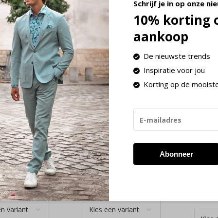
Schrijf je in op onze ni
10% korting 
aankoop
De nieuwste trends
Inspiratie voor jou
Korting op de mooist
Hilfiger
Tommy Hilfiger
Tommy
s Flip Flop
Flip Flop Slippers
Slipp
d Beach
Flag Padded Strap
Hilfi
 Sky
Black
Beach
M05361 -
(FM0FM05801 -
Navy
BDS)
(FM0
Abonneer
0GY)
0
€ 44,90
€ 
49,90
ime
Deliverytime
Delivery