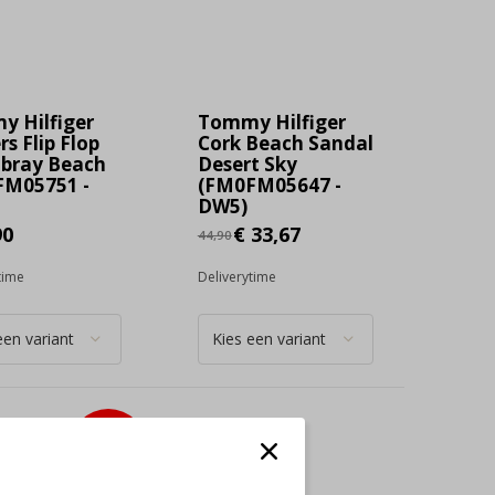
 Hilfiger
Tommy Hilfiger
rs Flip Flop
Cork Beach Sandal
bray Beach
Desert Sky
FM05751 -
(FM0FM05647 -
DW5)
90
€ 33,67
44,90
time
Deliverytime
-25%
SALE