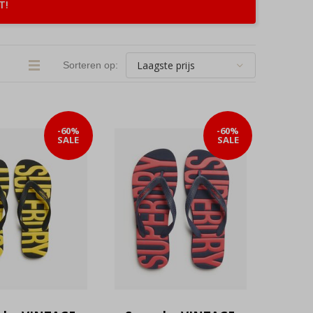
T!
Sorteren op:
-60%
-60%
SALE
SALE