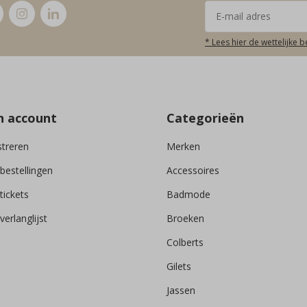
* Lees hier de wettelijke 
n account
Categorieën
streren
Merken
 bestellingen
Accessoires
tickets
Badmode
verlanglijst
Broeken
Colberts
Gilets
Jassen