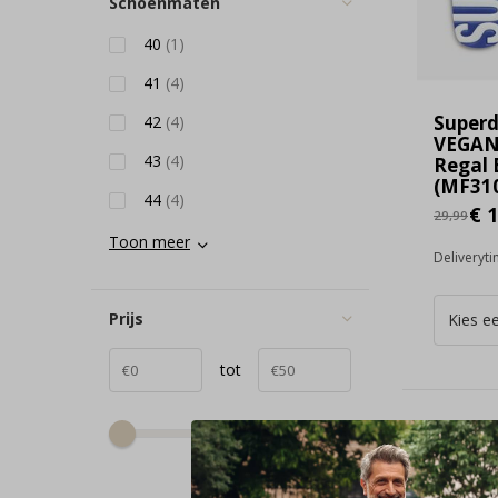
Schoenmaten
40
(1)
41
(4)
Super
42
(4)
VEGAN
43
(4)
Regal 
(MF310
44
(4)
€ 1
29,99
Toon meer
Deliveryt
Prijs
tot