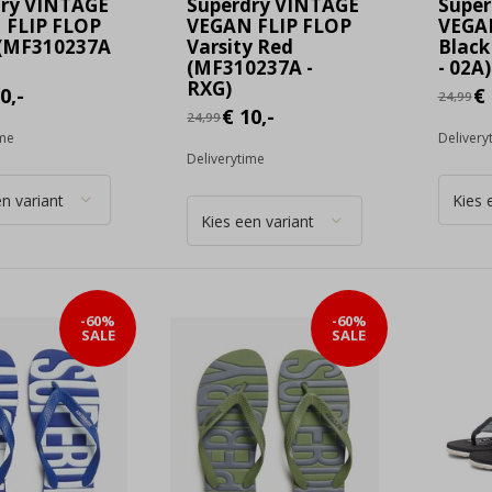
dry VINTAGE
Superdry VINTAGE
Super
 FLIP FLOP
VEGAN FLIP FLOP
VEGA
 (MF310237A
Varsity Red
Black
(MF310237A -
- 02A)
RXG)
0,-
€ 
24,99
€ 10,-
24,99
ime
Delivery
Deliverytime
-60%
-60%
SALE
SALE