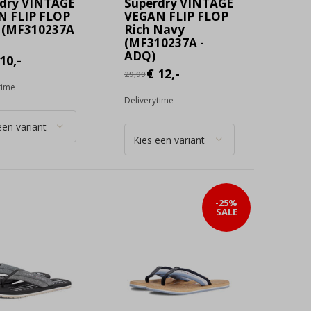
dry VINTAGE
Superdry VINTAGE
N FLIP FLOP
VEGAN FLIP FLOP
 (MF310237A
Rich Navy
(MF310237A -
ADQ)
10,-
€ 12,-
29,99
time
Deliverytime
-25%
SALE