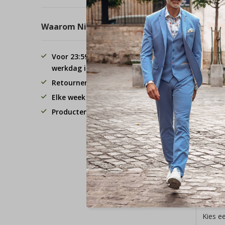
Waarom Nieuwnieuw.com?
Voor 23:59 besteld, de volgende
werkdag in huis!
Retourneren binnen 30 dagen.
Elke week 3 koopavonden
Tommy 
Producten van hoge kwaliteit
Slipper
Molde
Desert
(FM0F
DW5)
€ 44,9
Deliveryt