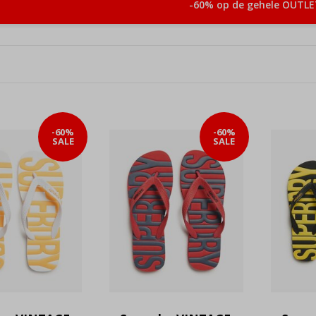
-60% op de gehele OUTLE
-60%
-60%
SALE
SALE