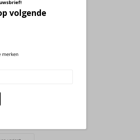
euwsbrief!
op volgende
e merken
 Hilfiger
ers Molded
ger RWB
 Sandal
FM05803 -
37,42
time