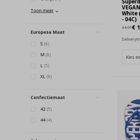
Super
VEGAN
Toon meer
White
- 04C)
€ 1
24,99
Europese Maat
Deliveryt
S
(6)
M
(6)
L
(5)
XL
(6)
Confectiemaat
42
(5)
44
(4)