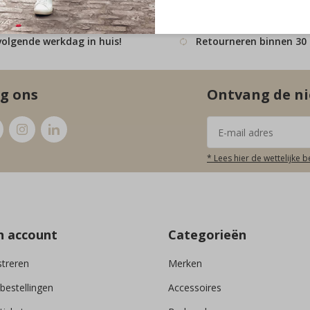
volgende werkdag in huis!
Retourneren binnen 30
g ons
Ontvang de ni
* Lees hier de wettelijke 
n account
Categorieën
streren
Merken
 bestellingen
Accessoires