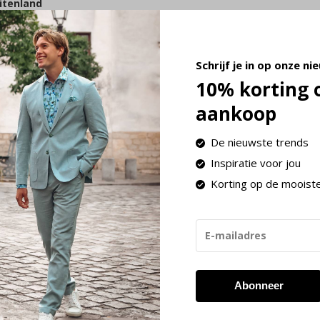
itenland
n overzicht van de verzendkosten voor landen binnen de EU:
Schrijf je in op onze ni
Bestelbed
10% korting 
aankoop
enemarken en Zweden
Tot € 225,-
De nieuwste trends
Inspiratie voor jou
Boven € 225
Korting op de mooist
Italië, Luxemburg en Frankrijk
Tot € 200,-
Boven € 200
Abonneer