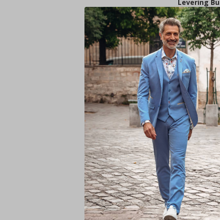
Levering Bu
Hieronder ee
Land
Finland, D
Oostenrijk, 