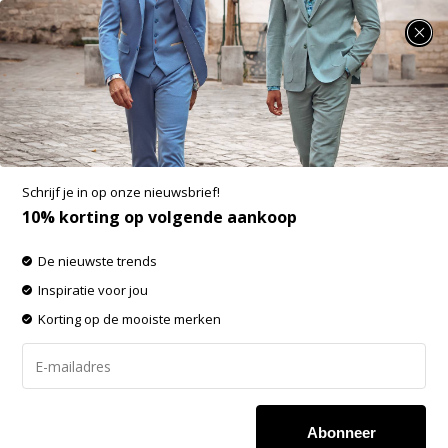
SUMMER SALE: 25% t/m 50% korting op heel veel zomerse items!
Fynch Hatton Overhemden
-60% op de gehele OUTLET!
Schrijf je in op onze nieuwsbrief!
Filters
Sorteren op:
10% korting op volgende aankoop
De nieuwste trends
Inspiratie voor jou
Korting op de mooiste merken
Abonneer