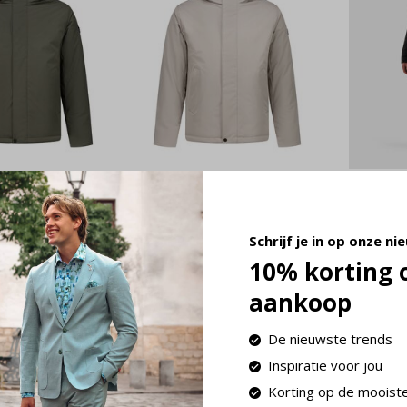
ath Active
Pure Path Active
Pure 
arka Dark
Flex Parka Ash
Flex 
(25030409 -
Grey (25030409 -
(2503
Schrijf je in op onze ni
101)
€
209,99
10% korting 
80,-
€ 80,-
199,99
aankoop
Delivery
ime
Deliverytime
De nieuwste trends
Inspiratie voor jou
Korting op de mooist