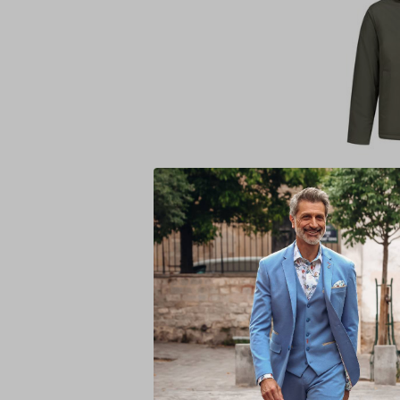
Pure P
Flex P
Green 
16)
€ 
199,99
Deliveryt