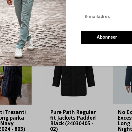
 23:59 besteld, de volgende werkdag in huis!
Retourneren bin
-60%
-60%
Abonneer
SALE
SALE
ti Tresanti
Pure Path Regular
No Ex
ong parka
fit Jackets Padded
Exces
 Navy
Black (24030405 -
Long 
E024 - 803)
02)
Night