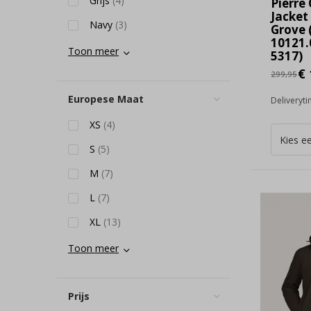
Grijs
(4)
Pierre
Jacket
Navy
(3)
Grove 
10121.
Toon meer
5317)
€ 
299,95
Europese Maat
Deliveryt
XS
(4)
S
(5)
M
(7)
L
(7)
XL
(13)
Toon meer
Prijs