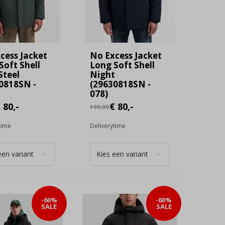
cess Jacket
No Excess Jacket
Soft Shell
Long Soft Shell
Steel
Night
0818SN -
(29630818SN -
078)
 80,-
€ 80,-
199,99
time
Deliverytime
-60%
-60%
SALE
SALE