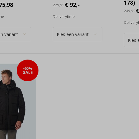
178)
75,98
€ 92,-
229,99
€
249,99
ime
Deliverytime
Delivery
-60%
SALE