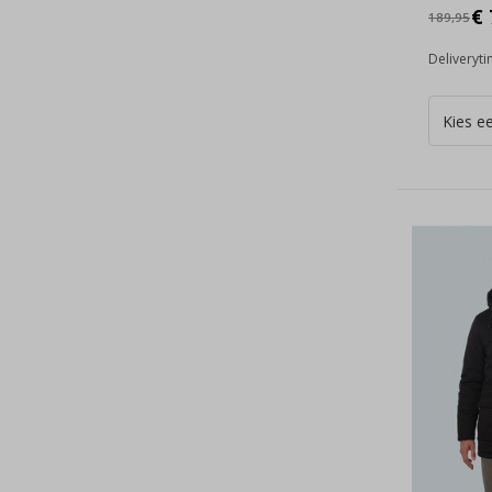
€ 
189,95
Deliveryt