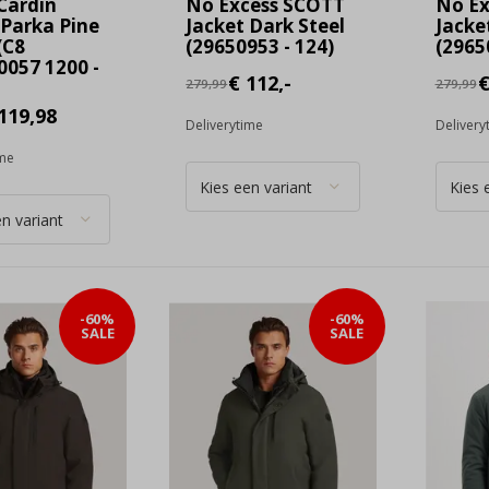
 Cardin
No Excess SCOTT
No Ex
 Parka Pine
Jacket Dark Steel
Jacke
(C8
(29650953 - 124)
(2965
0057 1200 -
€ 112,-
€
279,99
279,99
119,98
Deliverytime
Delivery
ime
-60%
-60%
SALE
SALE