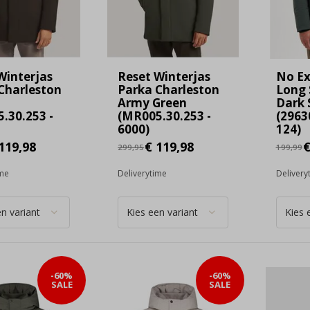
Winterjas
Reset Winterjas
No Ex
Charleston
Parka Charleston
Long 
Army Green
Dark 
.30.253 -
(MR005.30.253 -
(2963
6000)
124)
119,98
€ 119,98
€
299,95
199,99
ime
Deliverytime
Delivery
-60%
-60%
SALE
SALE