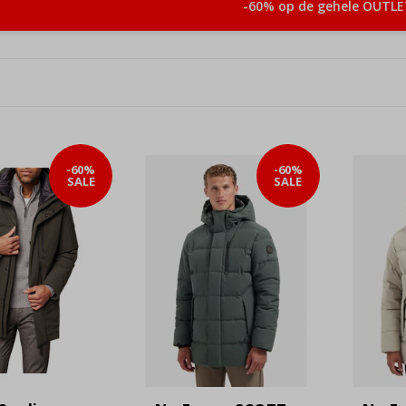
-60% op de gehele OUTLE
-60%
-60%
SALE
SALE