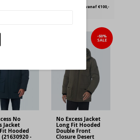
nen 30 dagen
Gratis verzending vanaf €100,-
-60%
-60%
SALE
SALE
cess No
No Excess Jacket
s Jacket
Long Fit Hooded
Fit Hooded
Double Front
 (21630920 -
Closure Desert