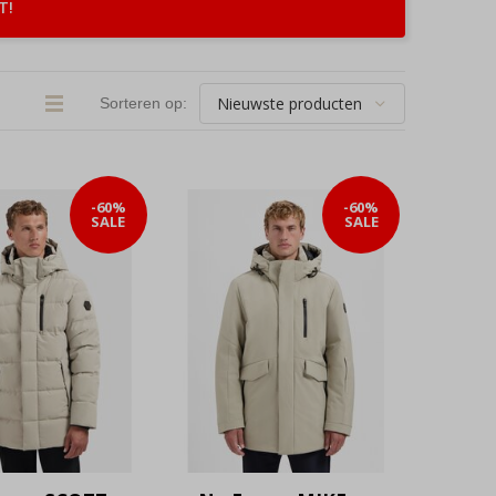
T!
Sorteren op:
-60%
-60%
SALE
SALE