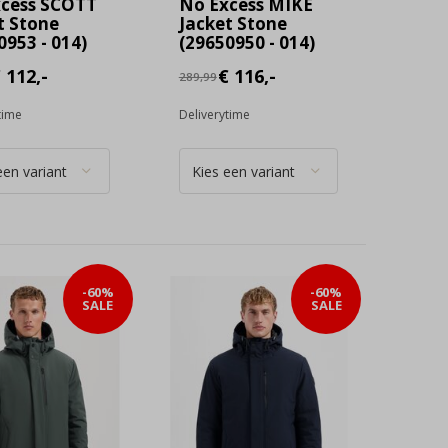
cess SCOTT
No Excess MIKE
t Stone
Jacket Stone
0953 - 014)
(29650950 - 014)
 112,-
€ 116,-
289,99
time
Deliverytime
-60%
-60%
SALE
SALE