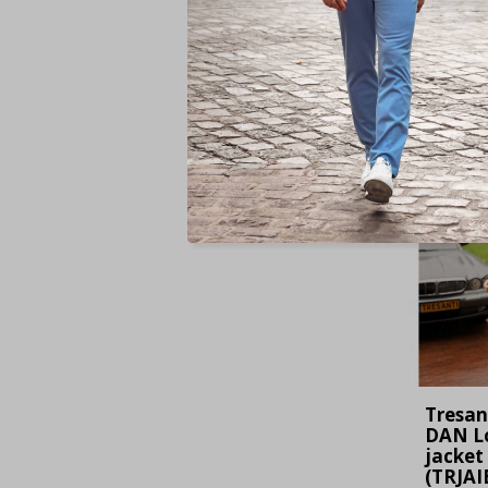
Voor
Tresan
DAN L
jacket
(TRJAI