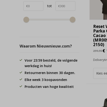
tot
Reset 
Parka 
Cacao
(MR005
2150)
Waarom Nieuwnieuw.com?
€ 
299,95
Deliveryt
Voor 23:59 besteld, de volgende
werkdag in huis!
Retourneren binnen 30 dagen.
Elke week 3 koopavonden
Producten van hoge kwaliteit