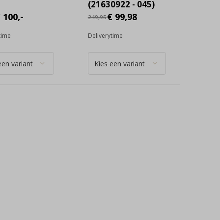
(21630922 - 045)
 100,-
€ 99,98
249,95
time
Deliverytime