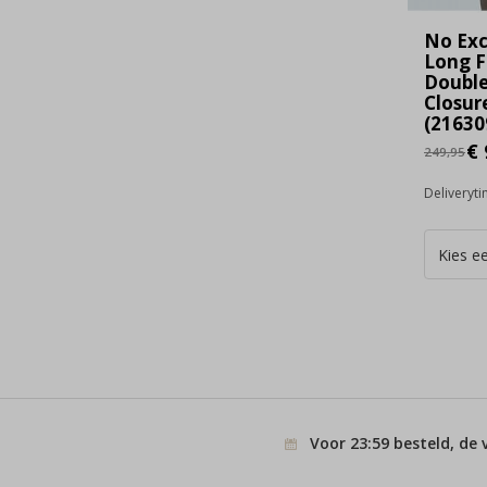
No Exc
Long F
Double
Closur
(21630
€ 
249,95
Deliveryt
Voor 23:59 besteld, de 