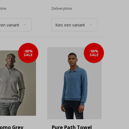
time
Deliverytime
-60%
-60%
SALE
SALE
uomo Grey
Pure Path Towel