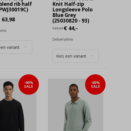
blend rib half
Knit Half-zip
PPWJ30019C)
Longsleeve Polo
Blue Grey
 63,98
(25030820 - 93)
€ 44,-
109,99
time
Deliverytime
-60%
-60%
SALE
SALE