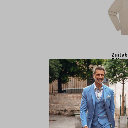
Zuitab
Z Knit
beige (
€ 2
69,90
Deliveryt
Voor