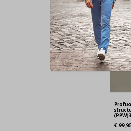
Profu
structu
(PPWJ3
€ 99,9