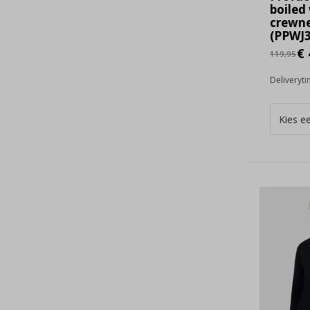
boiled
crewn
(PPWJ
€ 
119,95
Deliveryt