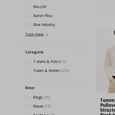
BALLIN'
Baron Filou
Blue Industry
Toon meer
Categorie
T-shirts & Polo's
(1)
Truien & Vesten
(272)
Kleur
Beige
(35)
Tommy 
Pullov
Blauw
(37)
Struct
Neck I