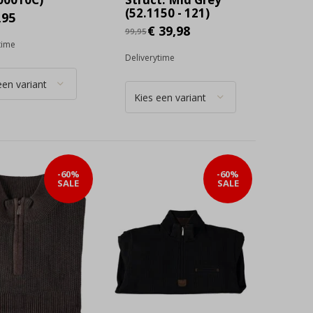
(52.1150 - 121)
,95
€ 39,98
99,95
time
Deliverytime
-60%
-60%
SALE
SALE