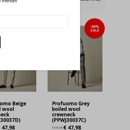
e merken
-60%
-60%
SALE
SALE
uomo Beige
Profuomo Grey
d wool
boiled wool
neck
crewneck
J30037D)
(PPWJ30037C)
 47,98
€ 47,98
119,95