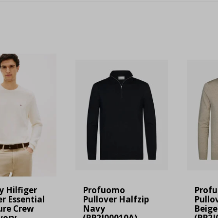
Hilfiger
Profuomo
Prof
er Essential
Pullover Halfzip
Pullo
ure Crew
Navy
Beige
vory
(PP2J00010A)
(PP2J