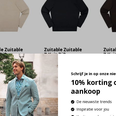
le Zuitable
Zuitable Zuitable
Zuita
 DiRyan
Z Knit DiRyan
Z Kni
408 - 220)
black (408 - 900)
dk.br
880)
7,96
€ 27,96
69,90
€ 
69,90
Schrijf je in op onze ni
ime
Deliverytime
10% korting 
Delivery
aankoop
De nieuwste trends
Inspiratie voor jou
 23:59 besteld, de volgende werkdag in huis!
Retourneren bin