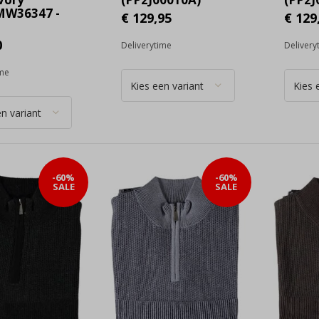
W36347 -
€ 129,95
€ 129
0
Deliverytime
Delivery
ime
-60%
-60%
SALE
SALE