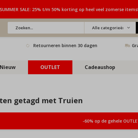
SUMMER SALE: 25% t/m 50% korting op heel veel zomerse items
Alle categorieën
Retourneren binnen 30 dagen
Gr
Nieuw
OUTLET
Cadeaushop
ten getagd met Truien
-60% op de gehele OUTLE