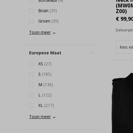
Bordeaux
(4)
(MW0M
Bruin
(35)
Z00)
€ 99,9
Groen
(39)
Deliveryt
Toon meer
Europese Maat
XS
(27)
S
(185)
M
(136)
L
(122)
XL
(217)
Toon meer