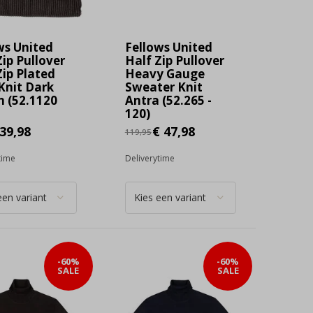
ws United
Fellows United
Zip Pullover
Half Zip Pullover
Zip Plated
Heavy Gauge
Knit Dark
Sweater Knit
 (52.1120
Antra (52.265 -
120)
39,98
€ 47,98
119,95
time
Deliverytime
-60%
-60%
SALE
SALE