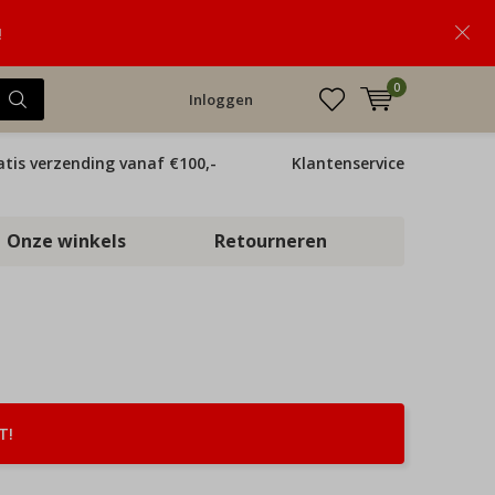
!
0
Inloggen
atis verzending vanaf €100,-
Klantenservice
Onze winkels
Retourneren
T!