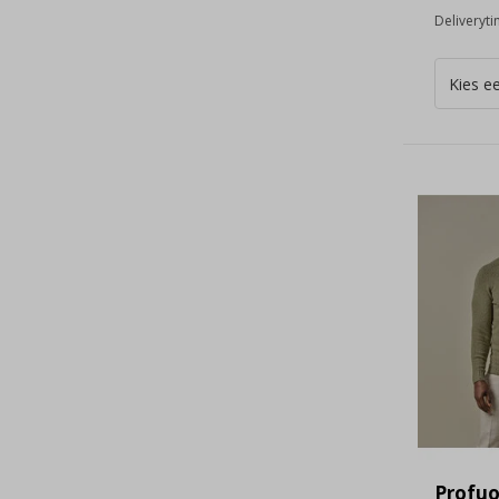
Deliveryt
Profu