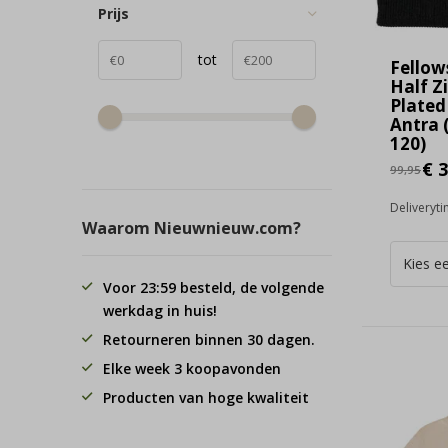
Prijs
tot
Fellow
Half Z
Plated
Antra 
120)
€ 3
99,95
Deliveryt
Waarom Nieuwnieuw.com?
Voor 23:59 besteld, de volgende
werkdag in huis!
Retourneren binnen 30 dagen.
Elke week 3 koopavonden
Producten van hoge kwaliteit