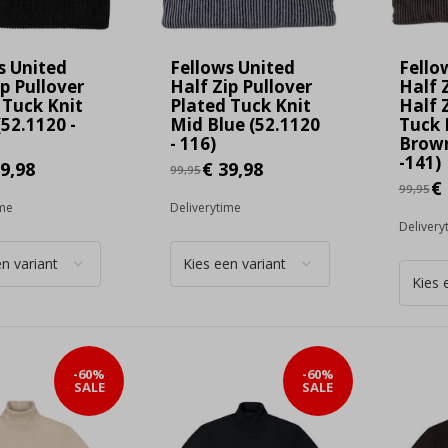
s United
Fellows United
Fello
ip Pullover
Half Zip Pullover
Half 
 Tuck Knit
Plated Tuck Knit
Half 
(52.1120 -
Mid Blue (52.1120
Tuck 
- 116)
Brown
-141)
9,98
€ 39,98
99,95
€ 
99,95
ime
Deliverytime
Delivery
-60%
-60%
SALE
SALE