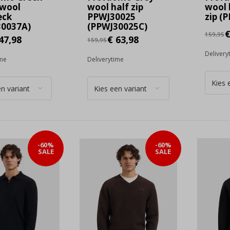
 wool
wool half zip
wool 
eck
PPWJ30025
zip (
30037A)
(PPWJ30025C)
€
159,95
47,98
€ 63,98
159,95
Delivery
ime
Deliverytime
-60%
-60%
SALE
SALE