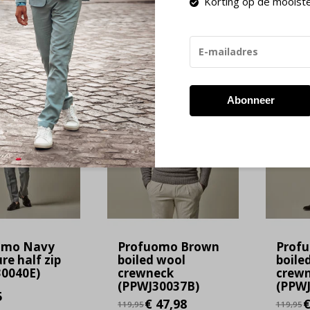
Korting op de mooist
-60%
SALE
Abonneer
omo Navy
Profuomo Brown
Prof
re half zip
boiled wool
boile
0040E)
crewneck
crew
(PPWJ30037B)
(PPW
5
€ 47,98
€
119,95
119,95