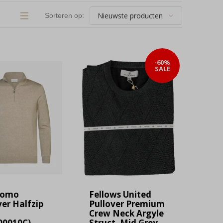
Sorteren op:
-60%
SALE
uomo
Fellows United
ver Halfzip
Pullover Premium
Crew Neck Argyle
00010C)
Struct. Mid Grey