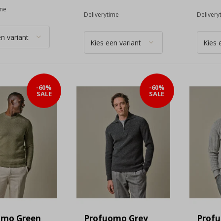
ime
Deliverytime
Delivery
-60%
-60%
SALE
SALE
omo Green
Profuomo Grey
Prof