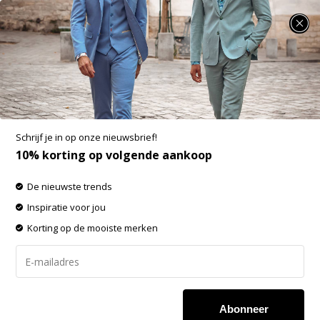
SUMMER SALE: 25% t/m 50% korting op heel veel zomerse items!
Ondergoed
-60% op de gehele OUTLET!
Schrijf je in op onze nieuwsbrief!
Filters
Sorteren op:
10% korting op volgende aankoop
De nieuwste trends
Inspiratie voor jou
Korting op de mooiste merken
Geen producten
Abonneer
gevonden!...