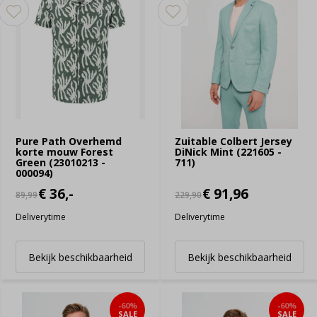
Pure Path Overhemd
Zuitable Colbert Jersey
korte mouw Forest
DiNick Mint (221605 -
Green (23010213 -
711)
000094)
€ 36,-
€ 91,96
89,99
229,90
Deliverytime
Deliverytime
Bekijk beschikbaarheid
Bekijk beschikbaarheid
-60%
-60%
SALE
SALE