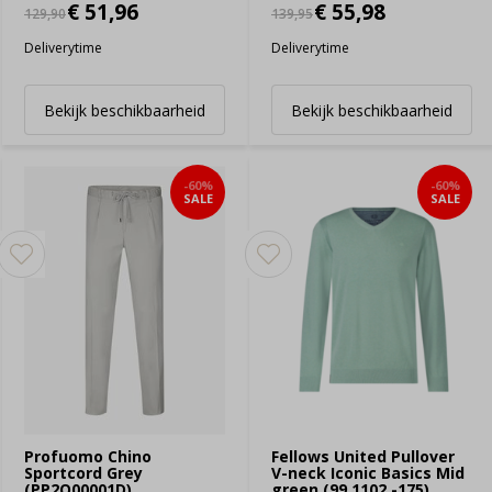
€ 51,96
€ 55,98
129,90
139,95
Deliverytime
Deliverytime
Bekijk beschikbaarheid
Bekijk beschikbaarheid
-60%
-60%
SALE
SALE
Profuomo Chino
Fellows United Pullover
Sportcord Grey
V-neck Iconic Basics Mid
(PP2Q00001D)
green (99.1102 -175)