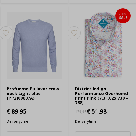
-60%
SALE
Profuomo Pullover crew
District Indigo
neck Light blue
Performance Overhemd
(PP2J00007A)
Print Pink (7.31.025.730 -
388)
€ 89,95
€ 51,98
129,95
Deliverytime
Deliverytime