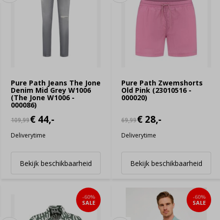
Pure Path Jeans The Jone
Pure Path Zwemshorts
Denim Mid Grey W1006
Old Pink (23010516 -
(The Jone W1006 -
000020)
000086)
€ 44,-
€ 28,-
109,99
69,99
Deliverytime
Deliverytime
Bekijk beschikbaarheid
Bekijk beschikbaarheid
-60%
-60%
SALE
SALE