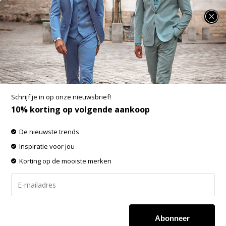
SUMMER SALE: 25% t/m 50% korting op heel veel zomerse items!
Producten getagd met SS23
-60% op de gehele OUTLET!
Schrijf je in op onze nieuwsbrief!
Filters
Sorteren op:
10% korting op volgende aankoop
De nieuwste trends
-60%
Inspiratie voor jou
SALE
Korting op de mooiste merken
Abonneer