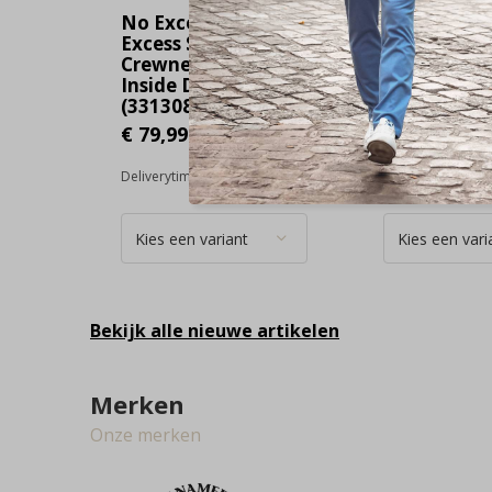
No Excess No
No Excess 
Excess Sweater
Excess Swe
Crewneck Brushed
Crewneck B
Inside Dark Night
Inside Clay
(33130857 - 178)
(33130857 -
€ 79,99
€ 79,99
Deliverytime
Deliverytime
Bekijk alle nieuwe artikelen
Merken
Onze merken