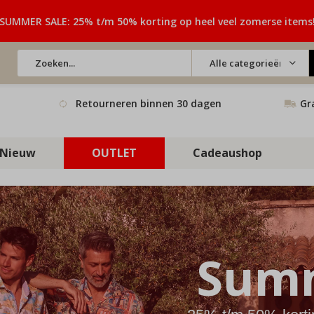
SUMMER SALE: 25% t/m 50% korting op heel veel zomerse items
Alle categorieën
Retourneren binnen 30 dagen
Gr
Nieuw
OUTLET
Cadeaushop
Summ