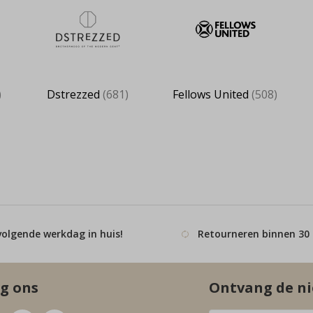
)
Dstrezzed
(681)
Fellows United
(508)
volgende werkdag in huis!
Retourneren binnen 30
g ons
Ontvang de ni