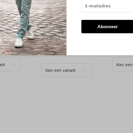
No
No Excess No
No Exce
ater
Excess T-shirt
Excess T
rushed
Crewneck Graphic
Crewnec
Back print Dark
Back pr
Abonneer
 018)
Brown (33340712 -
(3334071
042)
€ 39,99
€ 39,99
Deliverytim
Deliverytime