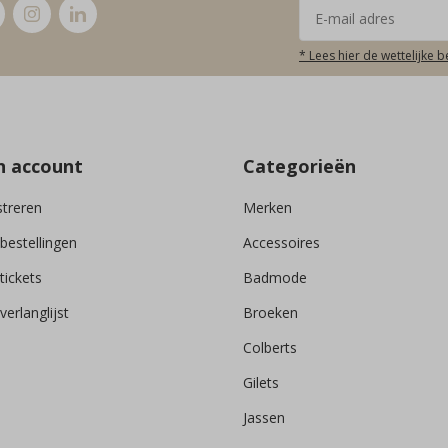
* Lees hier de wettelijke 
n account
Categorieën
streren
Merken
 bestellingen
Accessoires
tickets
Badmode
verlanglijst
Broeken
Colberts
Gilets
Jassen