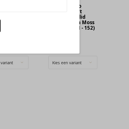
ss No
No Excess No
-shirt
Excess T-Shirt
k Graphic
Crewneck Solid
int Stone
Basic Stretch Moss
2 - 014)
(33340703SN - 152)
€ 29,99
e
Deliverytime