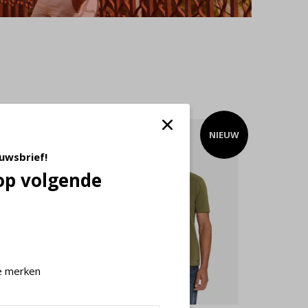
NIEUW
NIEUW
euwsbrief!
op volgende
e merken