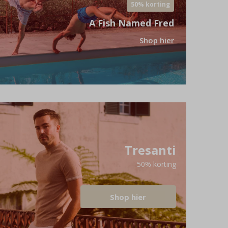
50% korting
A Fish Named Fred
Shop hier
Tresanti
50% korting
Shop hier