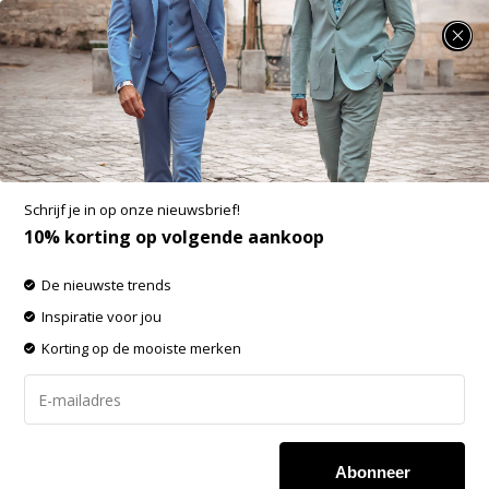
SUMMER SALE: 25% t/m 50% korting op heel veel zomerse items!
MAC Spijkerbroek Heren Ben
-60% op de gehele OUTLET!
Schrijf je in op onze nieuwsbrief!
Filters
Sorteren op:
10% korting op volgende aankoop
De nieuwste trends
-20%
-20%
Inspiratie voor jou
SALE
SALE
Korting op de mooiste merken
Abonneer