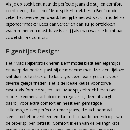
Als je op zoek bent naar de perfecte jeans die stijl en comfort
combineert, dan is het "Mac spijkerbroek heren Ben" model
zeker het overwegen waard. Ben jij benieuwd wat dit model zo
bijzonder maakt? Lees dan verder en dan zul je ontdekken
waarom het een must-have is als jij als man waarde hecht aan
zowel stijl als comfort.
Eigentijds Design:
Het "Mac spijkerbroek heren Ben" model biedt een eigentijds
ontwerp dat perfect past bij de moderne man. Met een tijdloze
snit die niet te strak of te los zit, is deze jeans geschikt voor
diverse gelegenheden. Het is de ideale keuze voor zowel
casual als formele stijlen. Het ''Mac spijkerbroek heren Ben
model'' kenmerkt zich door een regular fit, deze fit zorgt
daarbij voor extra comfort en heeft een gematigde
taillehoogte. Een perfect zittende jeans, die zich normaal
kleedt op het bovenbeen en dan recht naar beneden loopt wat
de broekspijpen betreft. Comfort is een van de belangrijkste
aspecten van een goede jeans, en de "Mac Ben" jeans stelt