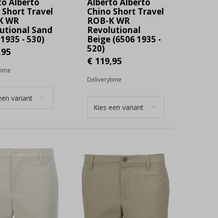
to Alberto
Alberto Alberto
 Short Travel
Chino Short Travel
K WR
ROB-K WR
utional Sand
Revolutional
1935 - 530)
Beige (6506 1935 -
520)
,95
€ 119,95
time
Deliverytime