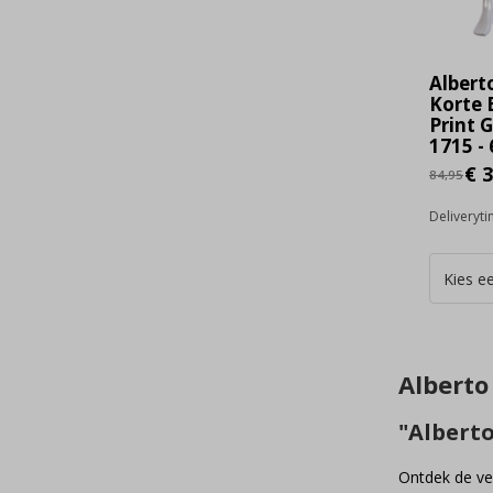
Albert
Korte 
Print 
1715 - 
€ 3
84,95
Deliveryt
Alberto
"Albert
Ontdek de vee