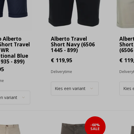
o Alberto
Alberto Travel
Alber
Short Travel
Short Navy (6506
Short
 WR
1445 - 899)
(6506 
tional Blue
€ 119,95
€ 119
935 - 899)
95
Deliverytime
Delivery
ime
-60%
SALE