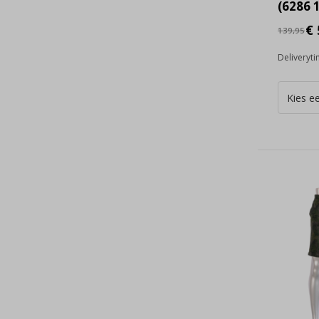
(6286 1
€ 
139,95
Deliveryt