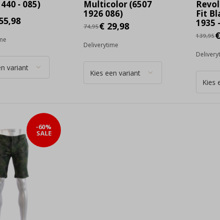
440 - 085)
Multicolor (6507
Revol
1926 086)
Fit B
55,98
1935 
€ 29,98
74,95
€
139,95
ime
Deliverytime
Delivery
-60%
SALE