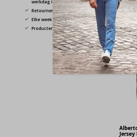
werkdag in huis!
Retourneren binnen 30 dagen.
Voor
Elke week 3 koopavonden
Producten van hoge kwaliteit
Albert
Jersey