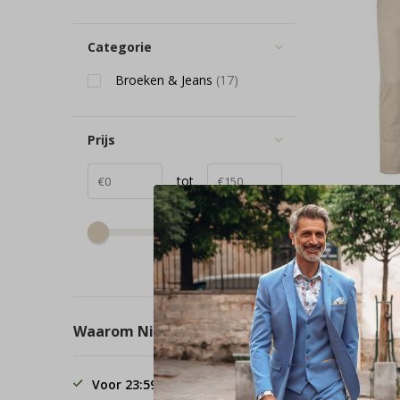
Categorie
Broeken & Jeans
(17)
Prijs
tot
Albert
Colou
light b
1582 - 
€ 139,
Deliveryt
Waarom Nieuwnieuw.com?
Voor 23:59 besteld, de volgende