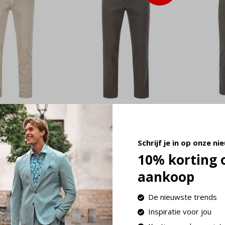
o ROB
Alberto ROB
Alber
red Denim
Coloured Denim
Soft 
eige (6287
brown (6287 1582 -
Tence
Schrijf je in op onze ni
510)
580)
(6287
10% korting 
95
€ 51,98
€
129,95
129,95
aankoop
ime
Deliverytime
Delivery
De nieuwste trends
Inspiratie voor jou