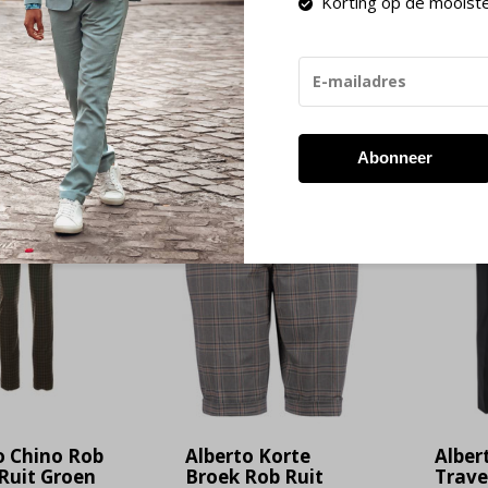
Korting op de mooist
 23:59 besteld, de volgende werkdag in huis!
Retourneren bin
Abonneer
-60%
-60%
SALE
SALE
o Chino Rob
Alberto Korte
Alber
 Ruit Groen
Broek Rob Ruit
Trave