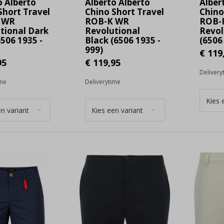
o Alberto
Alberto Alberto
Alber
Short Travel
Chino Short Travel
Chino
 WR
ROB-K WR
ROB-
tional Dark
Revolutional
Revol
6506 1935 -
Black (6506 1935 -
(6506 
999)
€ 119
95
€ 119,95
Delivery
ime
Deliverytime