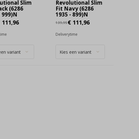
utional Slim
Revolutional Slim
lack (6286
Fit Navy (6286
- 999)N
1935 - 899)N
 111,96
€ 111,96
139,95
time
Deliverytime