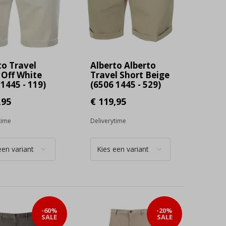
to Travel
Alberto Alberto
 Off White
Travel Short Beige
1445 - 119)
(6506 1445 - 529)
,95
€ 119,95
time
Deliverytime
-60%
-20%
SALE
SALE