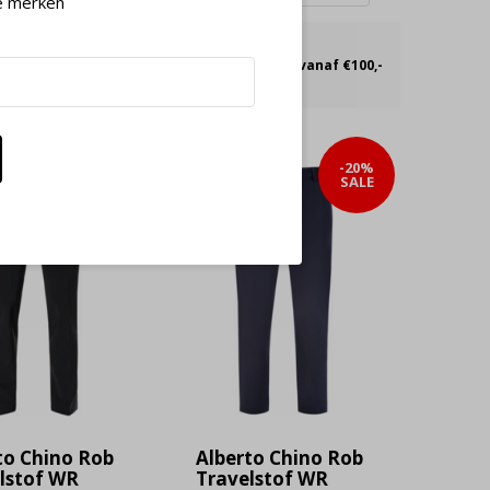
e merken
nen 30 dagen
Gratis verzending vanaf €100,-
-20%
-20%
SALE
SALE
to Chino Rob
Alberto Chino Rob
lstof WR
Travelstof WR