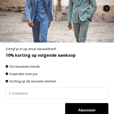
SUMMER SALE: 25% t/m 50% korting op heel veel zomerse items!
Tresanti Sokken
-60% op de gehele OUTLET!
Schrijf je in op onze nieuwsbrief!
Filters
Sorteren op:
10% korting op volgende aankoop
De nieuwste trends
-60%
-60%
Inspiratie voor jou
SALE
SALE
Korting op de mooiste merken
Abonneer