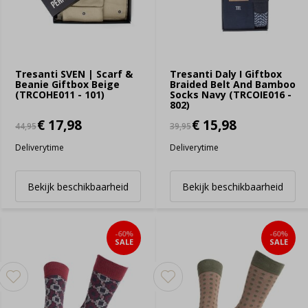
Tresanti SVEN | Scarf &
Tresanti Daly I Giftbox
Beanie Giftbox Beige
Braided Belt And Bamboo
(TRCOHE011 - 101)
Socks Navy (TRCOIE016 -
802)
€ 17,98
€ 15,98
44,95
39,95
Deliverytime
Deliverytime
Bekijk beschikbaarheid
Bekijk beschikbaarheid
-60%
-60%
SALE
SALE