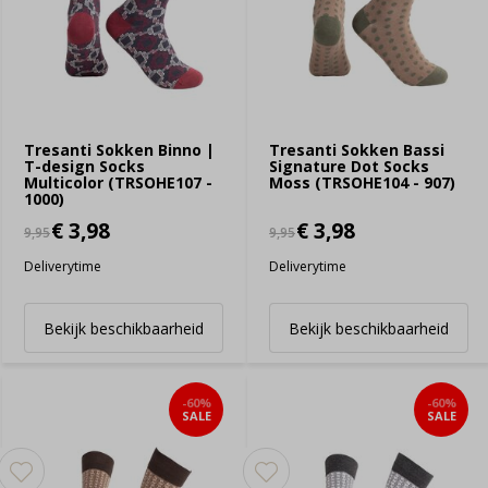
Tresanti Sokken Binno |
Tresanti Sokken Bassi
T-design Socks
Signature Dot Socks
Multicolor (TRSOHE107 -
Moss (TRSOHE104 - 907)
1000)
€ 3,98
€ 3,98
9,95
9,95
Deliverytime
Deliverytime
Bekijk beschikbaarheid
Bekijk beschikbaarheid
-60%
-60%
SALE
SALE