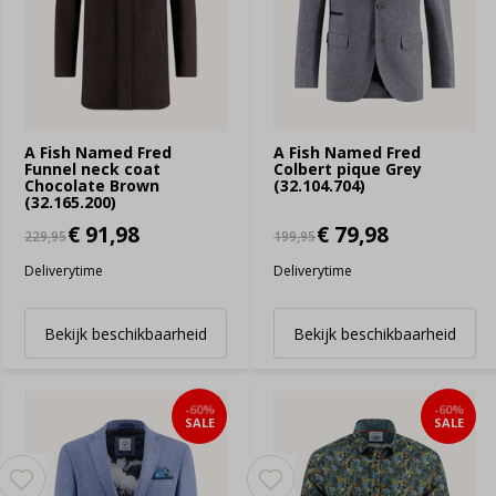
A Fish Named Fred
A Fish Named Fred
Funnel neck coat
Colbert pique Grey
Chocolate Brown
(32.104.704)
(32.165.200)
€ 91,98
€ 79,98
229,95
199,95
Deliverytime
Deliverytime
Bekijk beschikbaarheid
Bekijk beschikbaarheid
-60%
-60%
SALE
SALE