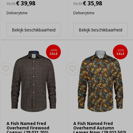
€ 39,98
€ 35,98
99,95
89,95
Deliverytime
Deliverytime
Bekijk beschikbaarheid
Bekijk beschikbaarheid
-60%
-60%
SALE
SALE
A Fish Named Fred
A Fish Named Fred
Overhemd Firewood
Overhemd Autumn
Cognac (29.021.201)
Leaves Navy (29.013.502)