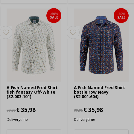
-60%
-60%
SALE
SALE
A Fish Named Fred Shirt
A Fish Named Fred Shirt
fish fantasy Off-White
bottle row Navy
(32.003.101)
(32.001.604)
€ 35,98
€ 35,98
89,95
89,95
Deliverytime
Deliverytime