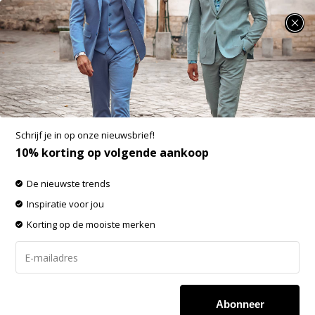
SUMMER SALE: 25% t/m 50% korting op heel veel zomerse items!
Producten getagd met A Fish Named Fred
-60% op de gehele OUTLET!
Schrijf je in op onze nieuwsbrief!
Filters
Sorteren op:
10% korting op volgende aankoop
De nieuwste trends
-60%
-60%
Inspiratie voor jou
SALE
SALE
Korting op de mooiste merken
Abonneer