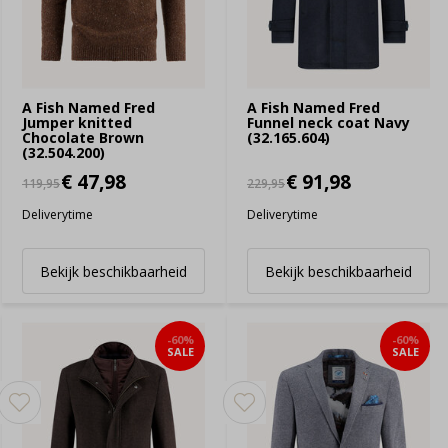
A Fish Named Fred
A Fish Named Fred
Jumper knitted
Funnel neck coat Navy
Chocolate Brown
(32.165.604)
(32.504.200)
€ 47,98
€ 91,98
119,95
229,95
Deliverytime
Deliverytime
Bekijk beschikbaarheid
Bekijk beschikbaarheid
-60%
-60%
SALE
SALE