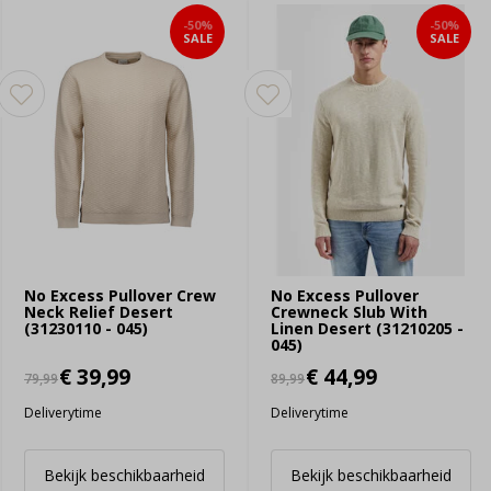
-50%
-50%
SALE
SALE
No Excess Pullover Crew
No Excess Pullover
Neck Relief Desert
Crewneck Slub With
(31230110 - 045)
Linen Desert (31210205 -
045)
€ 39,99
€ 44,99
79,99
89,99
Deliverytime
Deliverytime
Bekijk beschikbaarheid
Bekijk beschikbaarheid