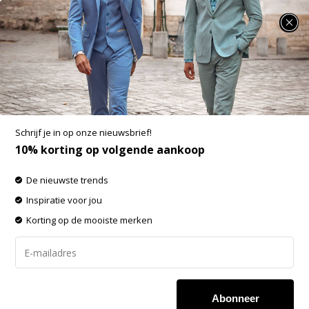
SUMMER SALE: 25% t/m 50% korting op heel veel zomerse items!
Pullovers
-60% op de gehele OUTLET!
Schrijf je in op onze nieuwsbrief!
Filters
Sorteren op:
10% korting op volgende aankoop
De nieuwste trends
Inspiratie voor jou
Korting op de mooiste merken
Abonneer