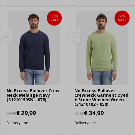
-50%
-50%
SALE
SALE
No Excess Pullover Crew
No Excess Pullover
Neck Melange Navy
Crewneck Garment Dyed
(31210190SN - 078)
+ Stone Washed Green
(31210102 - 050)
€ 29,99
€ 34,99
59,99
69,99
Deliverytime
Deliverytime