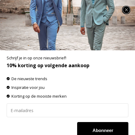
SUMMER SALE: 25% t/m 50% korting op heel veel zomerse items!
Blue Industry Accessoires
-60% op de gehele OUTLET!
Schrijf je in op onze nieuwsbrief!
Filters
Sorteren op:
10% korting op volgende aankoop
De nieuwste trends
Inspiratie voor jou
Korting op de mooiste merken
Geen producten
Abonneer
gevonden!...