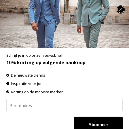
SUMMER SALE: 25% t/m 50% korting op heel veel zomerse items!
Fynch Hatton Overhemd Licht Blauw
(10005500 - 5510)N
Aan verlanglijst toevoegen
Schrijf je in op onze nieuwsbrief!
10% korting op volgende aankoop
De nieuwste trends
Inspiratie voor jou
Korting op de mooiste merken
Abonneer