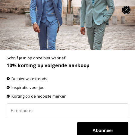
SUMMER SALE: 25% t/m 50% korting op heel veel zomerse items!
Blue Industry Colbert Stone (JBI-M20 -
STONE)
Aan verlanglijst toevoegen
Schrijf je in op onze nieuwsbrief!
10% korting op volgende aankoop
De nieuwste trends
Inspiratie voor jou
Korting op de mooiste merken
Abonneer