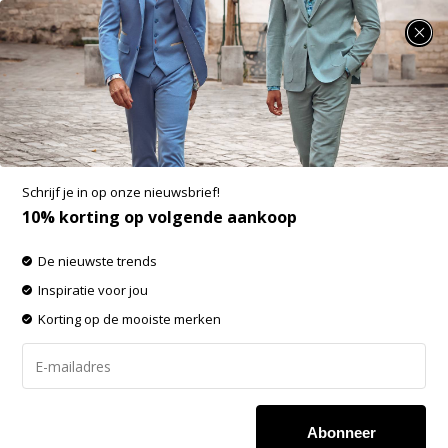
SUMMER SALE: 25% t/m 50% korting op heel veel zomerse items!
Producten getagd met Lacose
-60% op de gehele OUTLET!
Schrijf je in op onze nieuwsbrief!
Filters
Sorteren op:
10% korting op volgende aankoop
De nieuwste trends
Inspiratie voor jou
Korting op de mooiste merken
Abonneer