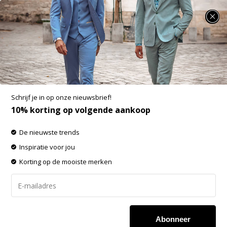
SUMMER SALE: 25% t/m 50% korting op heel veel zomerse items!
Pure Path Pure Path Zwemshort Logo Dark
navy (26010516 - 57)
Aan verlanglijst toevoegen
-50%
Schrijf je in op onze nieuwsbrief!
SALE
10% korting op volgende aankoop
De nieuwste trends
Inspiratie voor jou
Korting op de mooiste merken
Abonneer