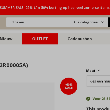
SUMMER SALE: 25% t/m 50% korting op heel veel zomerse items
Alle categorieën
Nieuw
OUTLET
Cadeaushop
P2R00005A)
Maat:
*
-60%
SALE
Voor 23:59
This produc