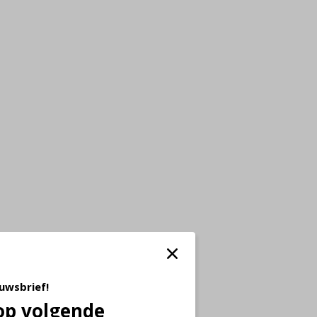
euwsbrief!
op volgende