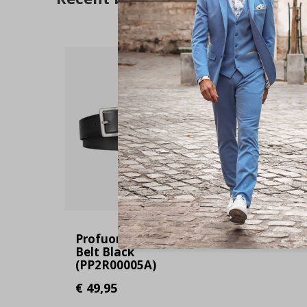
Profuomo Leather
Belt Black
(PP2R00005A)
€ 49,95