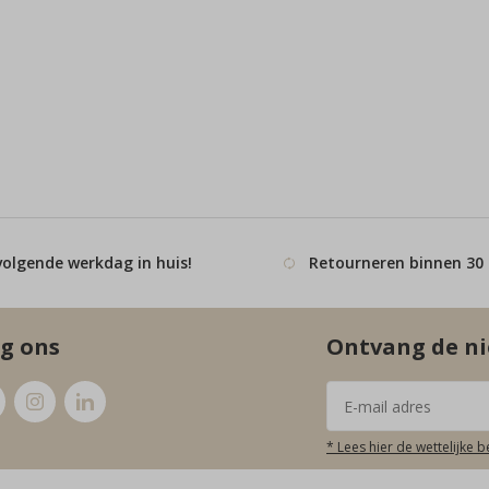
volgende werkdag in huis!
Retourneren binnen 30
g ons
Ontvang de ni
* Lees hier de wettelijke 