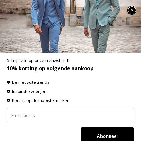
SUMMER SALE: 25% t/m 50% korting op heel veel zomerse items!
Haze&Finn Jassen
-60% op de gehele OUTLET!
Schrijf je in op onze nieuwsbrief!
Filters
Sorteren op:
10% korting op volgende aankoop
De nieuwste trends
Inspiratie voor jou
Korting op de mooiste merken
Geen producten
Abonneer
gevonden!...