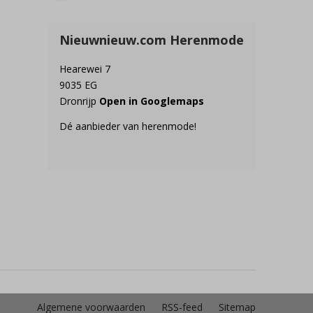
Nieuwnieuw.com Herenmode
Hearewei 7
9035 EG
Dronrijp
Open in Googlemaps
Dé aanbieder van herenmode!
Algemene voorwaarden
RSS-feed
Sitemap