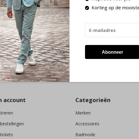
Korting op de mooist
volgende werkdag in huis!
Retourneren binnen 30
g ons
Ontvang de ni
Abonneer
* Lees hier de wettelijke 
n account
Categorieën
streren
Merken
 bestellingen
Accessoires
tickets
Badmode