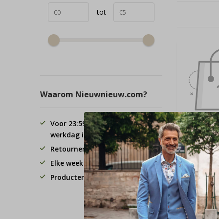
tot
Waarom Nieuwnieuw.com?
Voor 23:59 besteld, de volgende
werkdag in huis!
Retourneren binnen 30 dagen.
Elke week 3 koopavonden
Producten van hoge kwaliteit