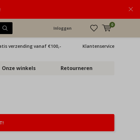
!
0
Inloggen
atis verzending vanaf €100,-
Klantenservice
Onze winkels
Retourneren
T!