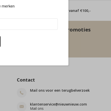
e merken
 dagen
Gratis verzending vanaf €100,-
euwste aanbiedingen en promoties
Abonneer
beperkingen
Contact
Mail ons voor een terugbelverzoek
klantenservice@nieuwnieuw.com
Mail ons