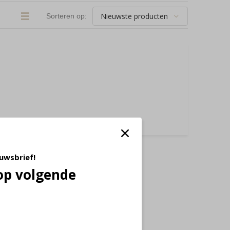
Sorteren op:
euwsbrief!
op volgende