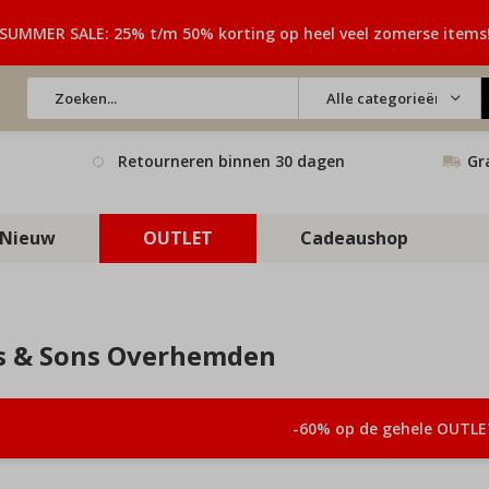
SUMMER SALE: 25% t/m 50% korting op heel veel zomerse items
Alle categorieën
Retourneren binnen 30 dagen
Gr
Nieuw
OUTLET
Cadeaushop
s & Sons Overhemden
-60% op de gehele OUTLE