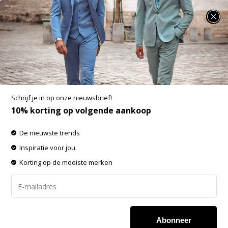
SUMMER SALE: 25% t/m 50% korting op heel veel zomerse items!
McGregor V-Neck Pullover Light Olive
(MM999.1201.01 - 5101)
Aan verlanglijst toevoegen
-25%
Schrijf je in op onze nieuwsbrief!
SALE
10% korting op volgende aankoop
De nieuwste trends
Inspiratie voor jou
Korting op de mooiste merken
Abonneer