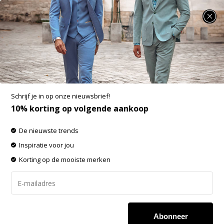
SUMMER SALE: 25% t/m 50% korting op heel veel zomerse items!
Kultivate Half Zip Trui KN Oblique Egret
(2401020802 - 226)
Aan verlanglijst toevoegen
-60%
Schrijf je in op onze nieuwsbrief!
SALE
10% korting op volgende aankoop
De nieuwste trends
Inspiratie voor jou
Korting op de mooiste merken
Abonneer