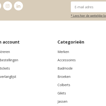
* Lees hier de wettelijke 
n account
Categorieën
streren
Merken
 bestellingen
Accessoires
tickets
Badmode
verlanglijst
Broeken
Colberts
Gilets
Jassen