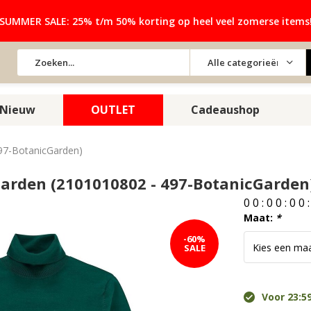
SUMMER SALE: 25% t/m 50% korting op heel veel zomerse items
Alle categorieën
Nieuw
OUTLET
Cadeaushop
497-BotanicGarden)
 Garden (2101010802 - 497-BotanicGarden
0
0
:
0
0
:
0
0
Maat:
*
-60%
SALE
Voor 23:59