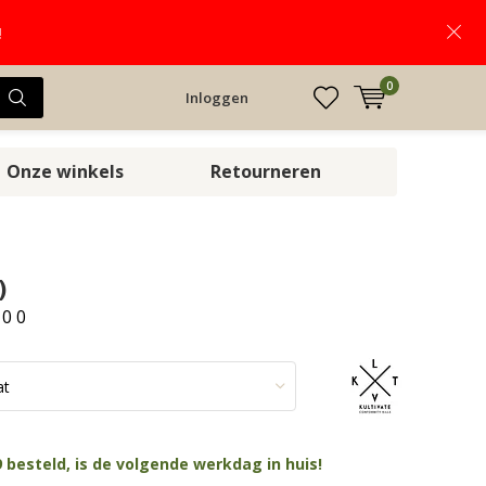
!
0
Inloggen
Onze winkels
Retourneren
)
:
0
0
 besteld, is de volgende werkdag in huis!