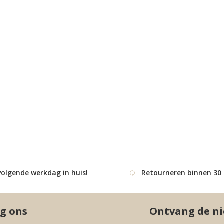
volgende werkdag in huis!
Retourneren binnen 30
g ons
Ontvang de ni