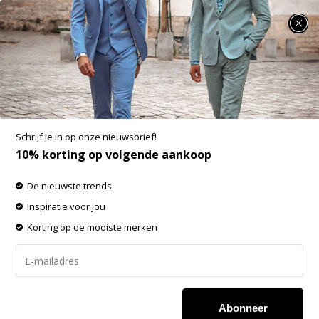
SUMMER SALE: 25% t/m 50% korting op heel veel zomerse items!
Roy Robson Kostuum Streep Navy Blauw
(07146 - 218)
Aan verlanglijst toevoegen
-60%
Schrijf je in op onze nieuwsbrief!
SALE
10% korting op volgende aankoop
De nieuwste trends
Inspiratie voor jou
Korting op de mooiste merken
Abonneer