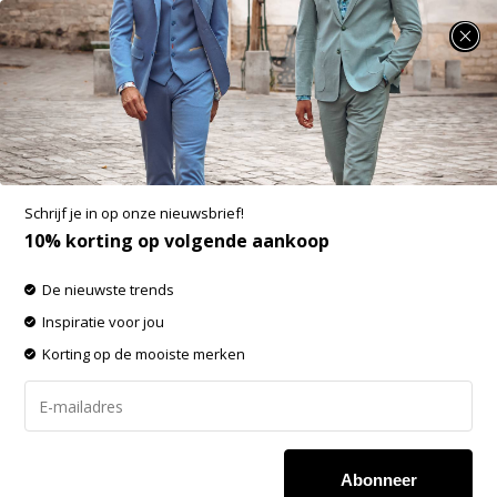
SUMMER SALE: 25% t/m 50% korting op heel veel zomerse items!
Garage t-shirt 1pack semi body fit ronde hals
zwart (0301N)
Aan verlanglijst toevoegen
-20%
Schrijf je in op onze nieuwsbrief!
SALE
10% korting op volgende aankoop
De nieuwste trends
Inspiratie voor jou
Korting op de mooiste merken
Abonneer