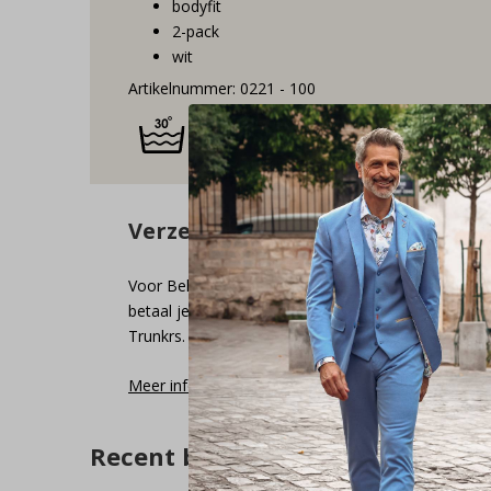
bodyfit
2-pack
wit
Artikelnummer: 0221 - 100
Verzending naar het buitenlan
Voor België en Duitsland zijn de verzendkosten € 4
betaal je geen verzendkosten. Onze verzendpartner
Trunkrs.
Meer informatie
Recent bekeken