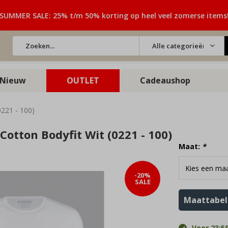
SUMMER SALE: 25% t/m 50% korting op heel veel zomerse items
Alle categorieën
Nieuw
OUTLET
Cadeaushop
0221 - 100)
Cotton Bodyfit Wit (0221 - 100)
Maat:
*
-20%
SALE
Maattabel
Voor 23:59