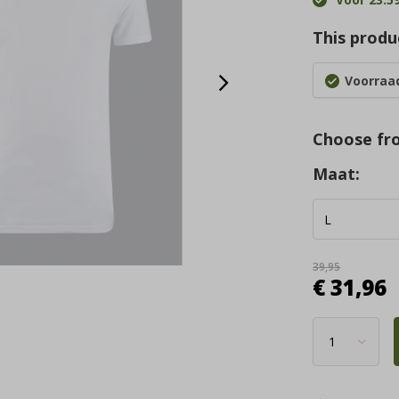
This produc
Voorraad
Choose fr
Maat:
39,95
€ 31,96