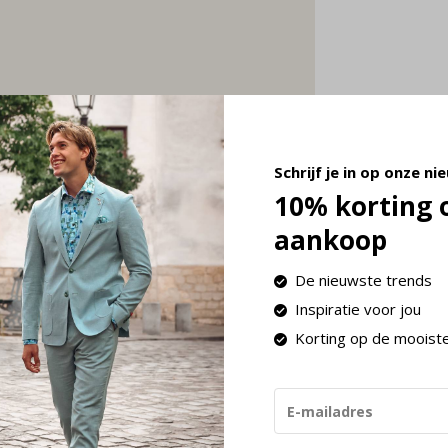
Schrijf je in op onze ni
10% korting 
d
aankoop
,95. Bij een bestedingsbedrag vanaf € 100,-
De nieuwste trends
 voor pakketten in Nederland is Post NL of
Inspiratie voor jou
Korting op de mooist