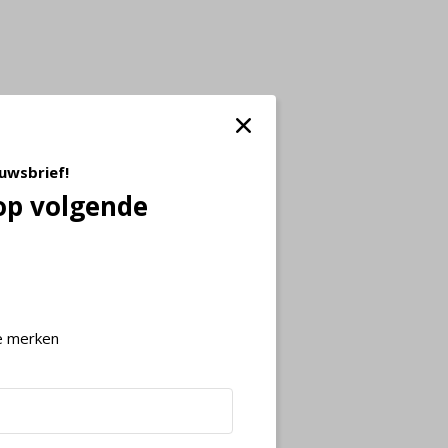
euwsbrief!
op volgende
e merken