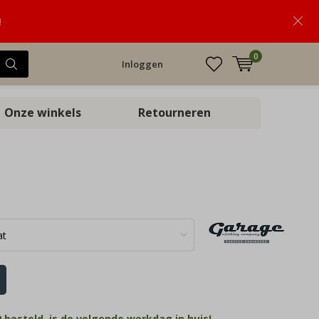
!
0
Inloggen
Onze winkels
Retourneren
 besteld, is de volgende werkdag in huis!