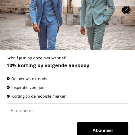
SUMMER SALE: 25% t/m 50% korting op heel veel zomerse items!
Gabbiano Shirt Shortsleeve Jacquard Almond
(3366323 MATIC - 994)
Aan verlanglijst toevoegen
-50%
Schrijf je in op onze nieuwsbrief!
SALE
10% korting op volgende aankoop
De nieuwste trends
Inspiratie voor jou
Korting op de mooiste merken
Abonneer