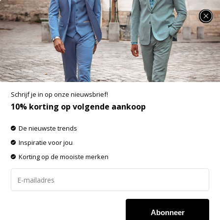
SUMMER SALE: 25% t/m 50% korting op heel veel zomerse items!
Gabbiano Polo Zipper Jersey Almond (2366219
LANCE - 994)
Aan verlanglijst toevoegen
-50%
Schrijf je in op onze nieuwsbrief!
SALE
10% korting op volgende aankoop
De nieuwste trends
Inspiratie voor jou
Korting op de mooiste merken
Abonneer