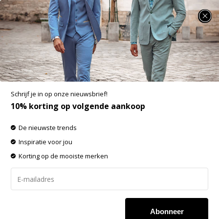
SUMMER SALE: 25% t/m 50% korting op heel veel zomerse items!
Fynch Hatton Pullover O-Neck Superfine Plus
Navy (1508 233 - 690)
Aan verlanglijst toevoegen
-60%
Schrijf je in op onze nieuwsbrief!
SALE
10% korting op volgende aankoop
De nieuwste trends
Inspiratie voor jou
Korting op de mooiste merken
Abonneer