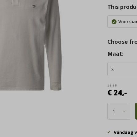
This produc
Voorraad
Choose fr
Maat:
59,99
€ 24,-
Vandaag v