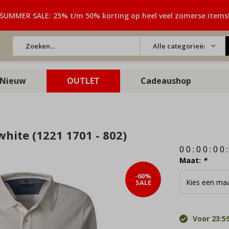
SUMMER SALE: 25% t/m 50% korting op heel veel zomerse items
Alle categorieën
Nieuw
OUTLET
Cadeaushop
hite (1221 1701 - 802)
0
0
:
0
0
:
0
0
Maat:
*
-60%
SALE
Voor 23:59