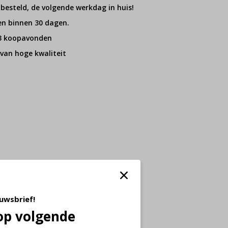
 besteld, de volgende werkdag in huis!
en binnen 30 dagen.
 3 koopavonden
van hoge kwaliteit
euwsbrief!
op volgende