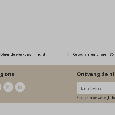
volgende werkdag in huis!
Retourneren binnen 30
g ons
Ontvang de ni
* Lees hier de wettelijke 