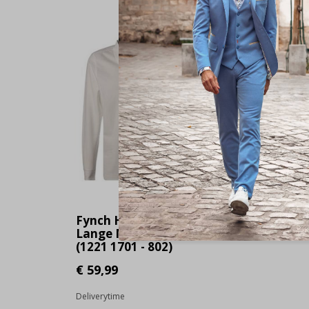
Fynch Hatton Polo
Lange Mouw white
(1221 1701 - 802)
€ 59,99
Deliverytime