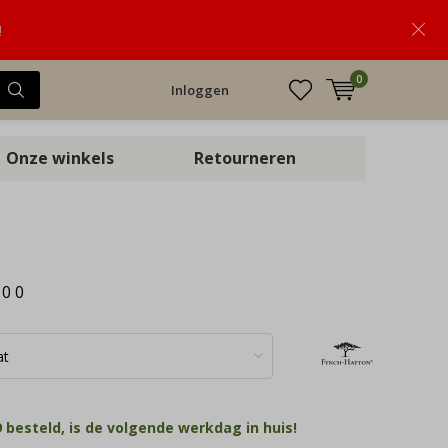
!
0
Inloggen
Onze winkels
Retourneren
:
0
0
 besteld, is de volgende werkdag in huis!