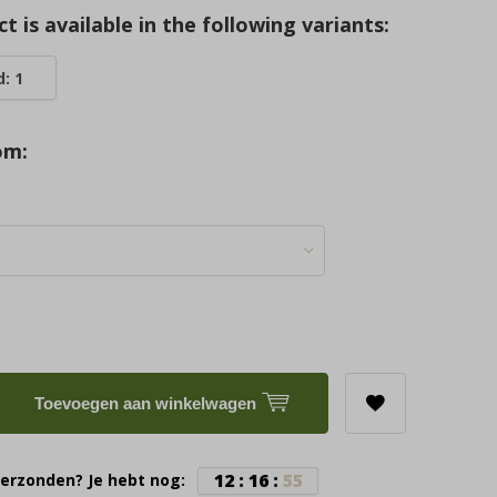
t is available in the following variants:
: 1
om:
Toevoegen aan winkelwagen
1
2
:
1
6
:
5
4
erzonden? Je hebt nog: