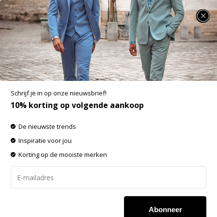
SUMMER SALE: 25% t/m 50% korting op heel veel zomerse items!
Fellows United Vest Cardigan Two Tone
Waffle Green (52.2647 - 172)
Aan verlanglijst toevoegen
-60%
Schrijf je in op onze nieuwsbrief!
SALE
10% korting op volgende aankoop
De nieuwste trends
Inspiratie voor jou
Korting op de mooiste merken
Abonneer