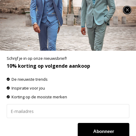
SUMMER SALE: 25% t/m 50% korting op heel veel zomerse items!
Fellows United Vest Cardigan Plated
Structure Knit Brown (42.1108 - 141)
Aan verlanglijst toevoegen
-60%
Schrijf je in op onze nieuwsbrief!
SALE
10% korting op volgende aankoop
De nieuwste trends
Inspiratie voor jou
Korting op de mooiste merken
Abonneer