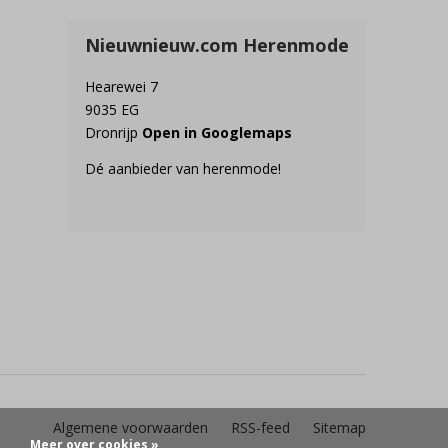
Nieuwnieuw.com Herenmode
Hearewei 7
9035 EG
Dronrijp
Open in Googlemaps
Dé aanbieder van herenmode!
Algemene voorwaarden
RSS-feed
Sitemap
Meer over cookies »