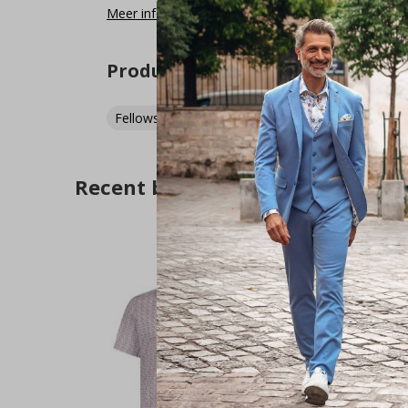
Meer informatie
Product tags
Fellows United
(179)
overhemden
(1036)
S
Recent bekeken