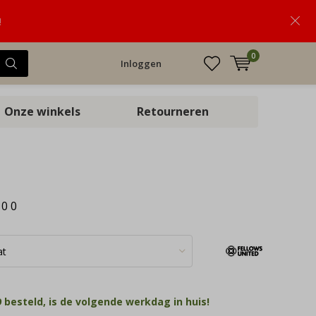
!
0
Inloggen
Onze winkels
Retourneren
:
0
0
 besteld, is de volgende werkdag in huis!