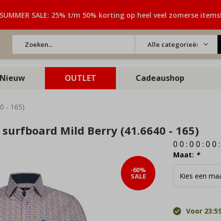
SUMMER SALE: 25% t/m 50% korting op heel veel zomerse items
Alle categorieën
Nieuw
OUTLET
Cadeaushop
0 - 165)
surfboard Mild Berry (41.6640 - 165)
0
0
:
0
0
:
0
0
Maat:
*
-60%
SALE
Voor 23:59