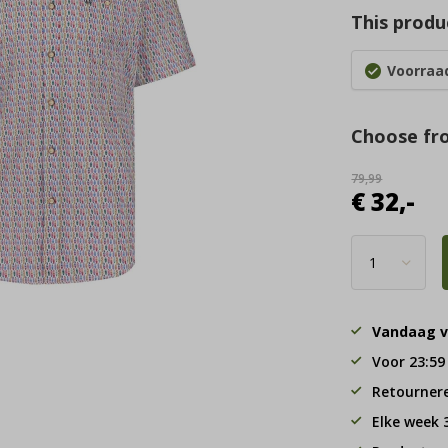
This produc
Voorraad
Choose fr
79,99
€ 32,-
Vandaag v
Voor 23:59
Retourner
Elke week