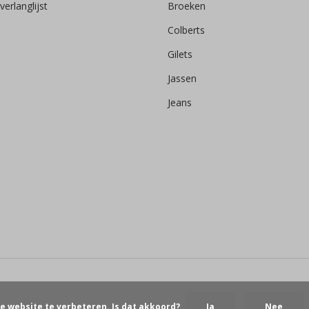
verlanglijst
Broeken
Colberts
Gilets
Jassen
Jeans
e website te verbeteren. Is dat akkoord?
Ja
Nee