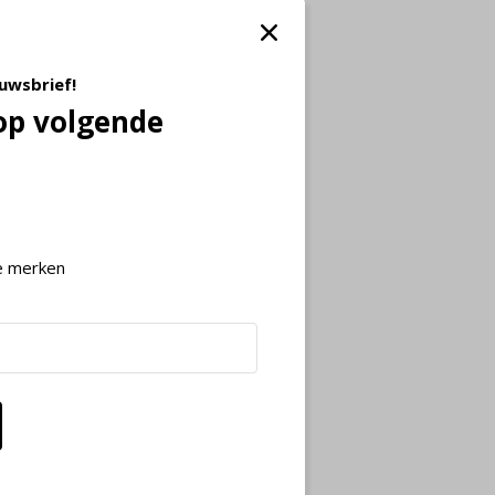
euwsbrief!
op volgende
e merken