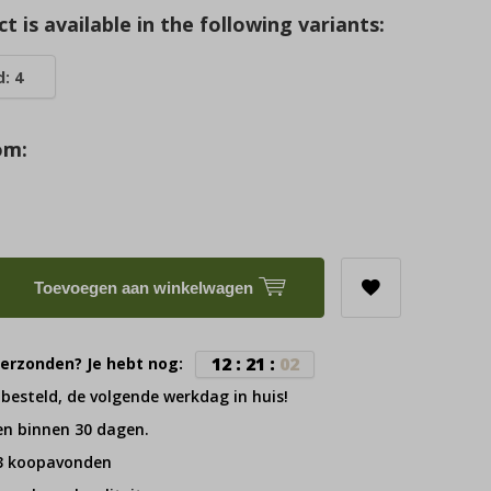
t is available in the following variants:
: 4
om:
Toevoegen aan winkelwagen
1
2
:
2
1
:
0
1
erzonden? Je hebt nog:
 besteld, de volgende werkdag in huis!
en binnen 30 dagen.
 3 koopavonden