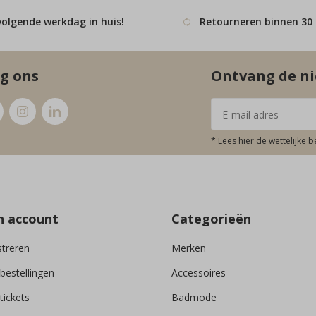
volgende werkdag in huis!
Retourneren binnen 30
g ons
Ontvang de ni
* Lees hier de wettelijke 
n account
Categorieën
streren
Merken
 bestellingen
Accessoires
tickets
Badmode