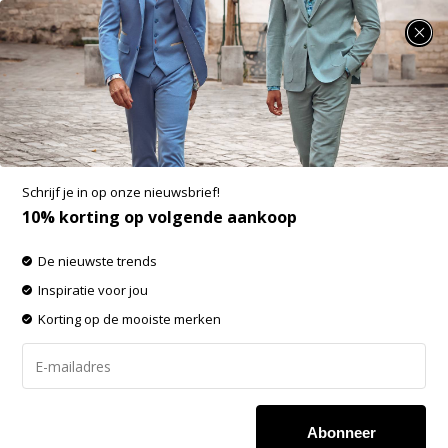
SUMMER SALE: 25% t/m 50% korting op heel veel zomerse items!
Fellows United Pullover v-neck argyle
fantasy Brown (32.1120 - 141)
Aan verlanglijst toevoegen
-60%
Schrijf je in op onze nieuwsbrief!
SALE
10% korting op volgende aankoop
De nieuwste trends
Inspiratie voor jou
Korting op de mooiste merken
Abonneer