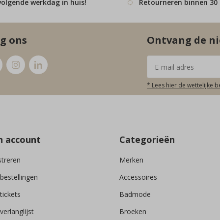
volgende werkdag in huis!
Retourneren binnen 30
g ons
Ontvang de ni
* Lees hier de wettelijke 
n account
Categorieën
streren
Merken
 bestellingen
Accessoires
tickets
Badmode
verlanglijst
Broeken