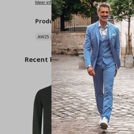
Meer informatie
Product tags
AW25
(602)
Fellows United
(179)
Truien
(97
Recent bekeken