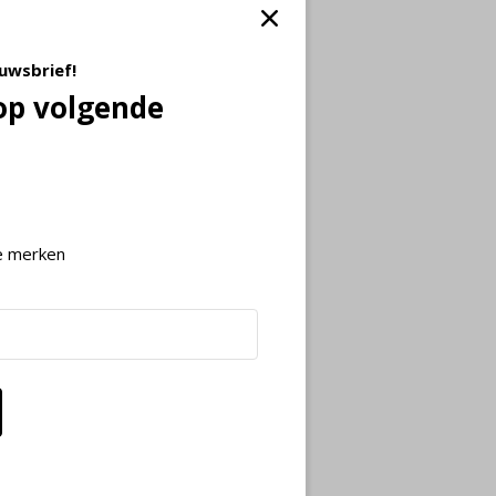
euwsbrief!
op volgende
e merken