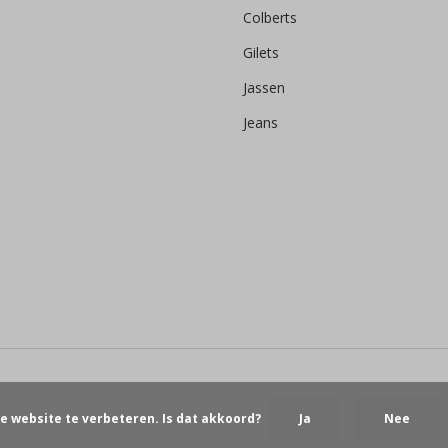
Colberts
Gilets
Jassen
Jeans
e website te verbeteren. Is dat akkoord?
Ja
Nee