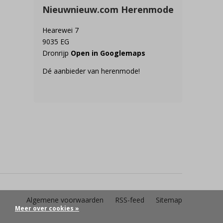
Nieuwnieuw.com Herenmode
Hearewei 7
9035 EG
Dronrijp
Open in Googlemaps
Dé aanbieder van herenmode!
Algemene voorwaarden
RSS-feed
Sitemap
Meer over cookies »