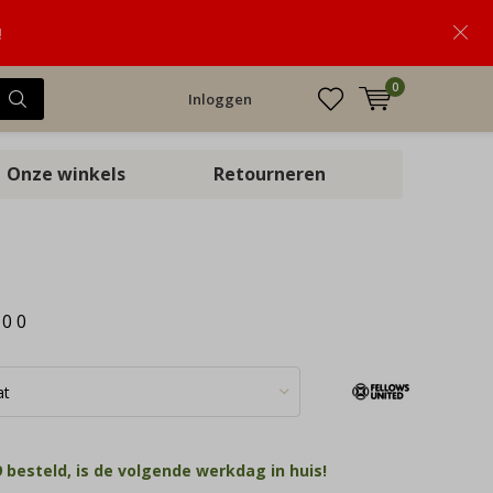
!
0
Inloggen
Onze winkels
Retourneren
:
0
0
 besteld, is de volgende werkdag in huis!