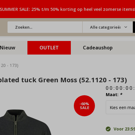
SUMMER SALE: 25% t/m 50% korting op heel veel zomerse items
Alle categorieën
Nieuw
OUTLET
Cadeaushop
120 - 173)
plated tuck Green Moss (52.1120 - 173)
0
0
:
0
0
:
0
0
Maat:
*
-60%
SALE
Voor 23:59