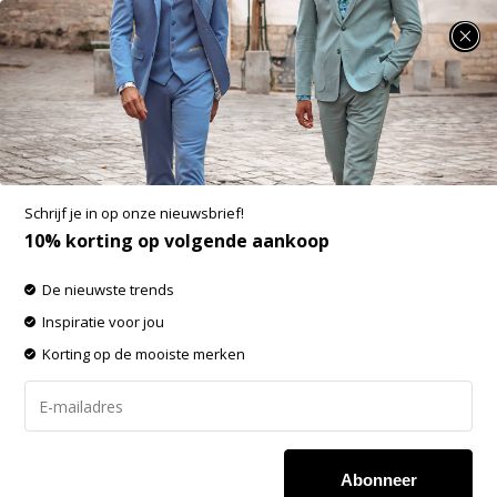
SUMMER SALE: 25% t/m 50% korting op heel veel zomerse items!
Fellows United Polo Jersey Knit Premium
Turquoise (51.3660 - 137)
Aan verlanglijst toevoegen
-60%
Schrijf je in op onze nieuwsbrief!
SALE
10% korting op volgende aankoop
De nieuwste trends
Inspiratie voor jou
Korting op de mooiste merken
Abonneer