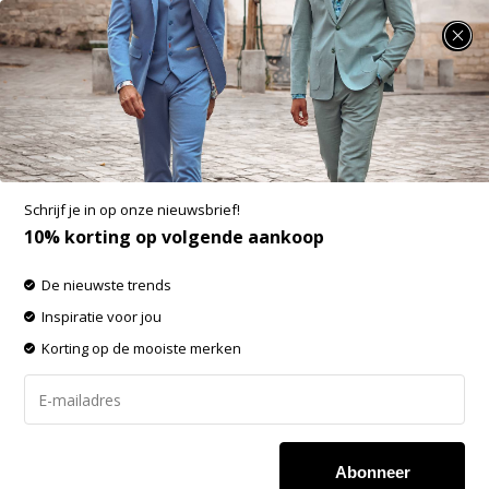
SUMMER SALE: 25% t/m 50% korting op heel veel zomerse items!
Fellows United Polo Fan Flowers Mint Green
(51.3609 - 175)
Aan verlanglijst toevoegen
-60%
Schrijf je in op onze nieuwsbrief!
SALE
10% korting op volgende aankoop
De nieuwste trends
Inspiratie voor jou
Korting op de mooiste merken
Abonneer