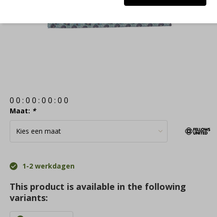
0
0
:
0
0
:
0
0
:
0
0
Maat:
*
1-2 werkdagen
This product is available in the following
variants: